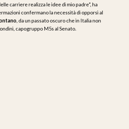
lle carriere realizza le idee di mio padre”, ha
ermazioni confermano la necessità di opporsi al
lontano
, da un passato oscuro che in Italia non
irondini, capogruppo M5s al Senato.