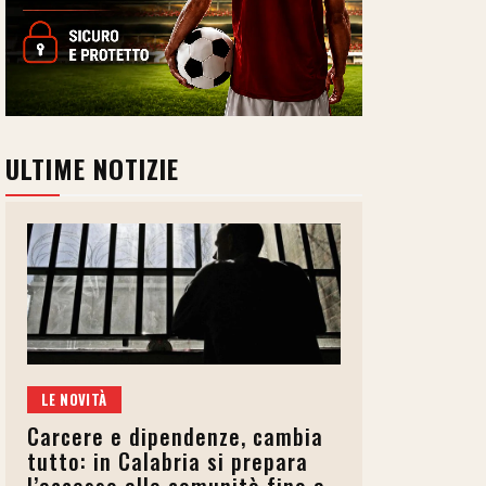
ULTIME NOTIZIE
LE NOVITÀ
Carcere e dipendenze, cambia
tutto: in Calabria si prepara