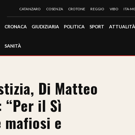
CATANZARO
COSENZA
CROTONE
REGGIO
VIBO
ITA-
CRONACA
GIUDIZIARIA
POLITICA
SPORT
ATTUALIT
SANITÀ
tizia, Di Matteo
 “Per il Sì
 mafiosi e