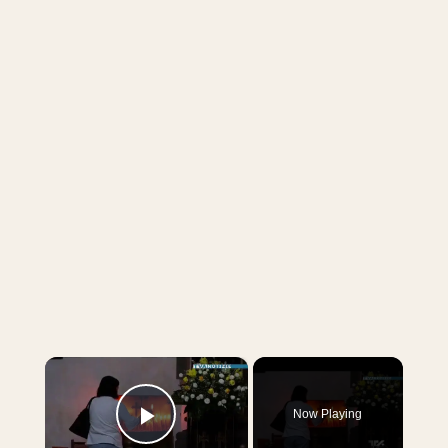
×
Now Playing
Play Video