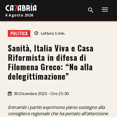
6 Agosto 2026
Home
POLITICA
Lettura
1
min.
Cronaca
Sanità, Italia Viva e Casa
Giudiziaria
Riformista in difesa di
Politica
Filomena Greco: “No alla
delegittimazione”
Sport
Attualità
30 Dicembre 2025 - Ore 21:30
Sanità
Entrambi i partiti esprimono pieno sostegno alla
Economia
consigliera regionale che ha portato all’attenzione