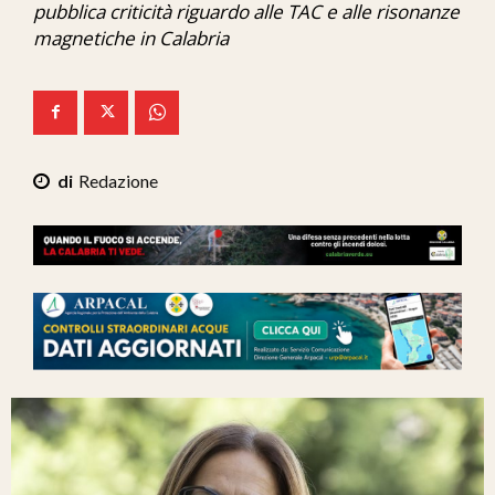
pubblica criticità riguardo alle TAC e alle risonanze
Ita-Mondo
magnetiche in Calabria
C7 Play
We Calabria
Mix Zone
Redazione