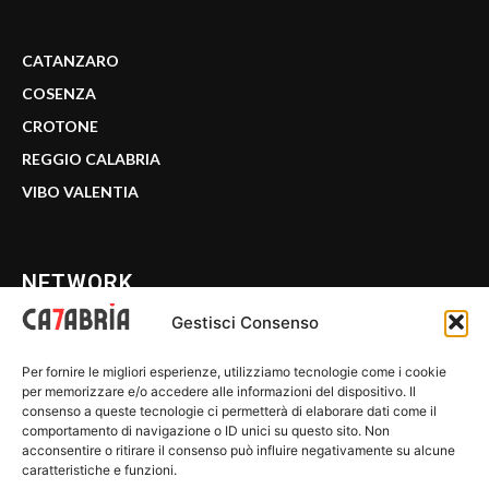
CATANZARO
COSENZA
CROTONE
REGGIO CALABRIA
VIBO VALENTIA
NETWORK
Gestisci Consenso
CALABRIA 7
Per fornire le migliori esperienze, utilizziamo tecnologie come i cookie
WE CALABRIA
per memorizzare e/o accedere alle informazioni del dispositivo. Il
consenso a queste tecnologie ci permetterà di elaborare dati come il
C7 PLAY
comportamento di navigazione o ID unici su questo sito. Non
acconsentire o ritirare il consenso può influire negativamente su alcune
MIX ZONE
caratteristiche e funzioni.