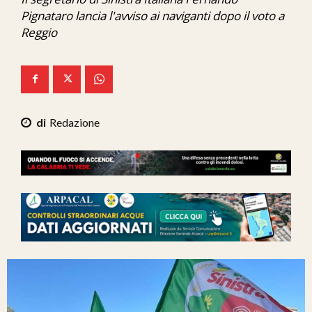
Ita-Mondo
Pignataro lancia l'avviso ai naviganti dopo il voto a
Reggio
C7 Play
We Calabria
Mix Zone
Redazione