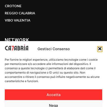
CROTONE
REGGIO CALABRIA
VIBO VALENTIA
NETWORK
Gestisci Consenso
CALABRIA 7
Per fornire le migliori esperienze, utilizziamo tecnologie come i cookie
WE CALABRIA
per memorizzare e/o accedere alle informazioni del dispositivo. Il
consenso a queste tecnologie ci permetterà di elaborare dati come il
C7 PLAY
comportamento di navigazione o ID unici su questo sito. Non
acconsentire o ritirare il consenso può influire negativamente su alcune
MIX ZONE
caratteristiche e funzioni.
INSIDER 24
Accetta
Nega