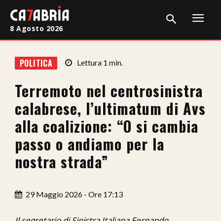
8 Agosto 2026
Home
POLITICA
Lettura
1
min.
Cronaca
Terremoto nel centrosinistra
Giudiziaria
calabrese, l’ultimatum di Avs
Politica
alla coalizione: “O si cambia
passo o andiamo per la
Sport
nostra strada”
Attualità
Sanità
29 Maggio 2026 - Ore 17:13
Economia
Il segretario di Sinistra Italiana Fernando