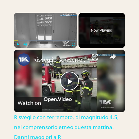
×
Now Playing
×
Play
Unmute
Fullscreen
Risveglio con terremoto, di magnitudo 4.5, nel comprensorio etneo questa mattina. Danni maggiori a R
Play
Watch on
Video
Risveglio con terremoto, di magnitudo 4.5,
nel comprensorio etneo questa mattina.
Danni maggiori a R