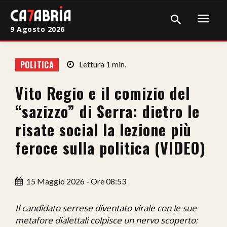
9 Agosto 2026
Home
POLITICA
Lettura
1
min.
Cronaca
Vito Regio e il comizio del
Giudiziaria
“sazizzo” di Serra: dietro le
Politica
risate social la lezione più
feroce sulla politica (VIDEO)
Sport
Attualità
15 Maggio 2026 - Ore 08:53
Sanità
Il candidato serrese diventato virale con le sue
Economia
metafore dialettali colpisce un nervo scoperto: