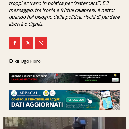
troppi entrano in politica per “sistemarsi”. E il
Ita-Mondo
messaggio, tra ironia e frittuli calabresi, è netto:
quando hai bisogno della politica, rischi di perdere
C7 Play
libertà e dignità
We Calabria
Mix Zone
Ugo Floro