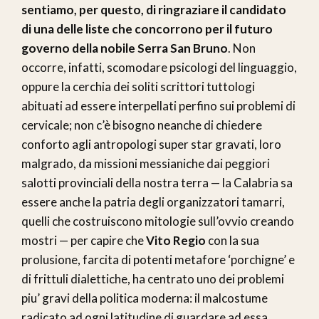
sentiamo, per questo, di ringraziare il candidato
di una delle liste che concorrono per il futuro
governo della nobile Serra San Bruno
. Non
occorre, infatti, scomodare psicologi del linguaggio,
oppure la cerchia dei soliti scrittori tuttologi
abituati ad essere interpellati perfino sui problemi di
cervicale; non c’è bisogno neanche di chiedere
conforto agli antropologi super star gravati, loro
malgrado, da missioni messianiche dai peggiori
salotti provinciali della nostra terra — la Calabria sa
essere anche la patria degli organizzatori tamarri,
quelli che costruiscono mitologie sull’ovvio creando
mostri — per capire che
Vito Regio
con la sua
prolusione, farcita di potenti metafore ‘porchigne’ e
di frittuli dialettiche, ha centrato uno dei problemi
piu’ gravi della politica moderna: il malcostume
radicato ad ogni latitudine di guardare ad essa