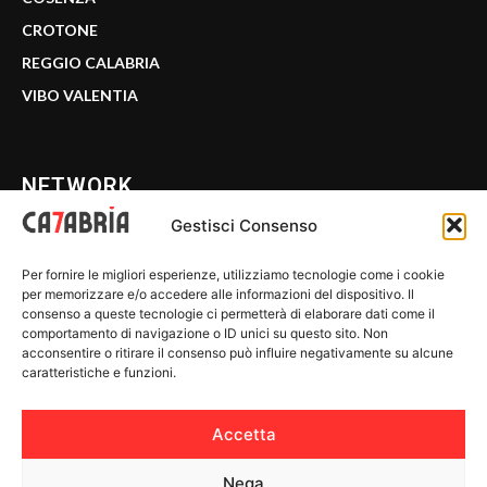
CROTONE
REGGIO CALABRIA
VIBO VALENTIA
NETWORK
Gestisci Consenso
CALABRIA 7
Per fornire le migliori esperienze, utilizziamo tecnologie come i cookie
WE CALABRIA
per memorizzare e/o accedere alle informazioni del dispositivo. Il
consenso a queste tecnologie ci permetterà di elaborare dati come il
C7 PLAY
comportamento di navigazione o ID unici su questo sito. Non
acconsentire o ritirare il consenso può influire negativamente su alcune
MIX ZONE
caratteristiche e funzioni.
INSIDER 24
Accetta
Nega