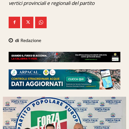
vertici provinciali e regionali del partito
Ita-Mondo
C7 Play
We Calabria
Redazione
Mix Zone