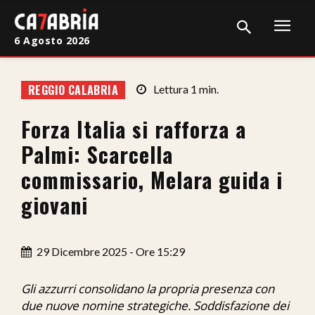
6 Agosto 2026
Home
REGGIO CALABRIA
Lettura
1
min.
Cronaca
Forza Italia si rafforza a
Giudiziaria
Palmi: Scarcella
Politica
commissario, Melara guida i
giovani
Sport
Attualità
29 Dicembre 2025 - Ore 15:29
Sanità
Gli azzurri consolidano la propria presenza con
Economia
due nuove nomine strategiche. Soddisfazione dei