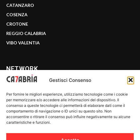
CATANZARO
COSENZA
CROTONE
REGGIO CALABRIA
VIBO VALENTIA
NETWORK
Gestisci Consenso
CALABRIA 7
Per fornire le migliori esperienze, utilizziamo tecnologie come i cookie
WE CALABRIA
per memorizzare e/o accedere alle informazioni del dispositivo. Il
consenso a queste tecnologie ci permetterà di elaborare dati come il
C7 PLAY
comportamento di navigazione o ID unici su questo sito. Non
acconsentire o ritirare il consenso può influire negativamente su alcune
MIX ZONE
caratteristiche e funzioni.
INSIDER 24