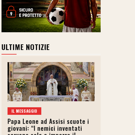
ULTIME NOTIZIE
IL MESSAGGIO
Papa Leone ad Assisi scuote i
giovani: “I nemici inventati