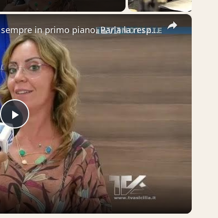
×
Adrano. Fenomeno randagismo sempre in primo piano. Parla la responsabile del Servizio randagismo del
Play
Video