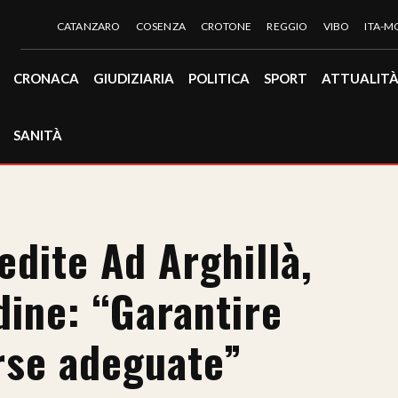
CATANZARO
COSENZA
CROTONE
REGGIO
VIBO
ITA-
CRONACA
GIUDIZIARIA
POLITICA
SPORT
ATTUALIT
SANITÀ
dite Ad Arghillà,
rdine: “Garantire
orse adeguate”