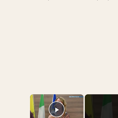
×
Play Video