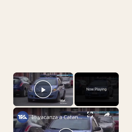
×
Now Playing
Play Video
×
In vacanza a Catania, un turista ruba champagne ed aspirapolvere dopo il soggiorno in un hotel. Denu