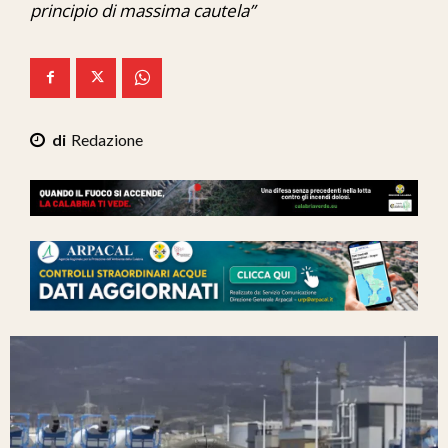
principio di massima cautela”
Ita-Mondo
C7 Play
We Calabria
Redazione
Mix Zone