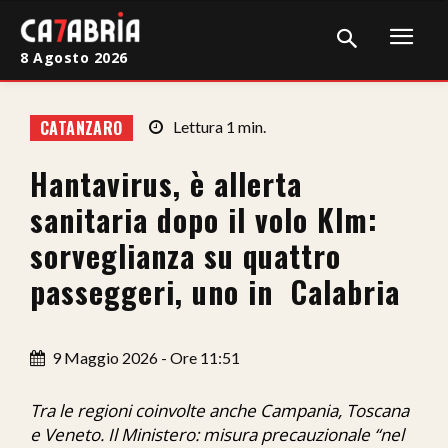
8 Agosto 2026
Home
CATANZARO
Lettura
1
min.
Cronaca
Hantavirus, è allerta
Giudiziaria
sanitaria dopo il volo Klm:
Politica
sorveglianza su quattro
passeggeri, uno in Calabria
Sport
Attualità
9 Maggio 2026 - Ore 11:51
Sanità
Tra le regioni coinvolte anche Campania, Toscana
Economia
e Veneto. Il Ministero: misura precauzionale “nel