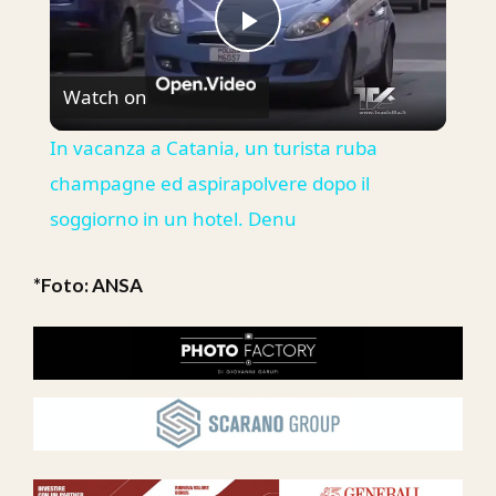
Play
Watch on
Video
In vacanza a Catania, un turista ruba
champagne ed aspirapolvere dopo il
soggiorno in un hotel. Denu
*Foto: ANSA