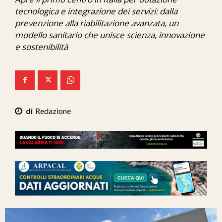
Ita-Mondo
tecnologica e integrazione dei servizi: dalla
prevenzione alla riabilitazione avanzata, un
C7 Play
modello sanitario che unisce scienza, innovazione
e sostenibilità
We Calabria
Mix Zone
Redazione