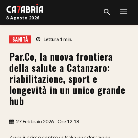
8 Agosto 2026
Home
SANITÀ
Lettura
1
min.
Cronaca
Par.Co, la nuova frontiera
Giudiziaria
della salute a Catanzaro:
Politica
riabilitazione, sport e
longevità in un unico grande
Sport
hub
Attualità
Sanità
27 Febbraio 2026 - Ore 12:18
Economia
Apre il primo centro in Italia per dotazione