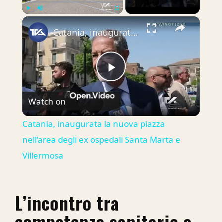
×
Play
Unmute
Fullscreen
Catania, inaugurata la nuova piazza nell’area degli ex ospedali Santa Marta e Villermosa
Play
Watch on
Video
Catania, inaugurata la nuova piazza
nell’area degli ex ospedali Santa Marta e
Villermosa
L’incontro tra
competenze sanitarie e