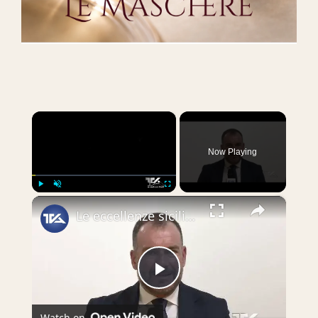
×
Now Playing
×
Play
Unmute
Fullscreen
Le eccellenze siciliane al Macfrut 2025
Play
Watch on