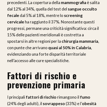
precedenti. La copertura della
mammografia
è salita
dal 12% al 34%, quella del test del
sangue occulto
fecale
dal 5% al 18%, mentre lo
screening
cervicale
ha raggiunto il 37%. Nonostante questi
progressi, permane una criticità significativa: circa il
15% delle pazienti meridionali è costretta a
spostarsi in altre regioni per la
chirurgia mammaria
,
con punte che arrivano
quasi al 50% in
Calabria
,
evidenziando una forte disparità territoriale
nell’accesso alle cure specialistiche.
Fattori di rischio e
prevenzione primaria
I principali
fattori di rischio
rimangono il
fumo
(24% degli adulti), il
sovrappeso
(33%) e l’
obesità