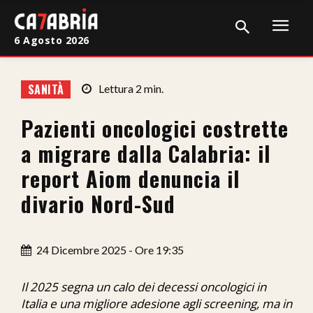
6 Agosto 2026
Home
SANITÀ
Lettura
2
min.
Cronaca
Pazienti oncologici costrette
Giudiziaria
a migrare dalla Calabria: il
Politica
report Aiom denuncia il
divario Nord-Sud
Sport
Attualità
24 Dicembre 2025 - Ore 19:35
Sanità
Il 2025 segna un calo dei decessi oncologici in
Economia
Italia e una migliore adesione agli screening, ma in