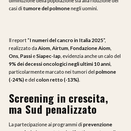
diminuzione della popolazione sia alla riduzione dei
casi di
tumore del polmone
negli uomini.
Il report “
I numeri del cancro in Italia 2025
”,
realizzato da
Aiom
,
Airtum
,
Fondazione Aiom
,
Ons
,
Passi
e
Siapec-Iap
, evidenzia anche un calo del
9% dei decessi oncologici negli ultimi 10 anni
,
particolarmente marcato nei tumori del
polmone
(-24%)
e del
colon retto (-13%)
.
Screening in crescita,
ma Sud penalizzato
La partecipazione ai programmi di
prevenzione