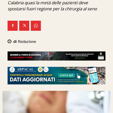
Calabria quasi la metà delle pazienti deve
Ita-Mondo
spostarsi fuori regione per la chirurgia al seno
C7 Play
We Calabria
Mix Zone
Redazione