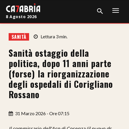
8 Agosto 2026
Home
SANITÀ
Lettura
3
min.
Cronaca
Sanità ostaggio della
Giudiziaria
politica, dopo 11 anni parte
Politica
(forse) la riorganizzazione
degli ospedali di Corigliano
Sport
Rossano
Attualità
Sanità
31 Marzo 2026 - Ore 07:15
Economia
Il commissario dell'Asp di Cosenza (il nuovo ds