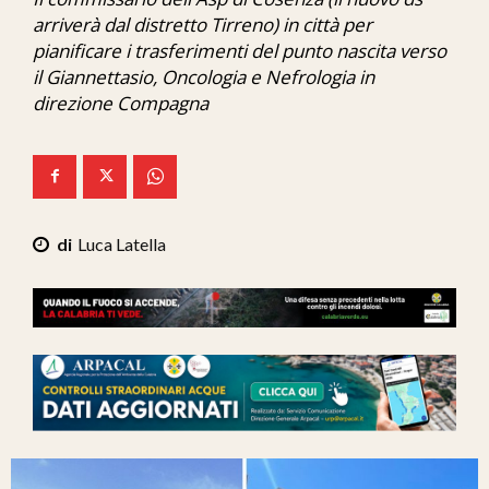
Ita-Mondo
arriverà dal distretto Tirreno) in città per
pianificare i trasferimenti del punto nascita verso
C7 Play
il Giannettasio, Oncologia e Nefrologia in
direzione Compagna
We Calabria
Mix Zone
Luca Latella