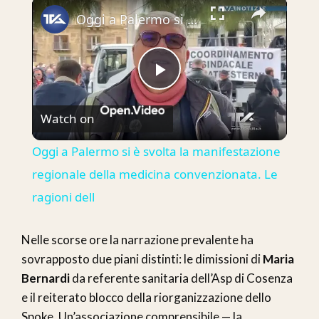
×
Oggi a Palermo si è svolta la manifestazione regionale della medicina convenzionata. Le ragioni dell
Play
Watch on
Video
Oggi a Palermo si è svolta la manifestazione
regionale della medicina convenzionata. Le
ragioni dell
Nelle scorse ore la narrazione prevalente ha
sovrapposto due piani distinti: le dimissioni di
Maria
Bernardi
da referente sanitaria dell’Asp di Cosenza
e il reiterato blocco della riorganizzazione dello
Spoke. Un’associazione comprensibile — la