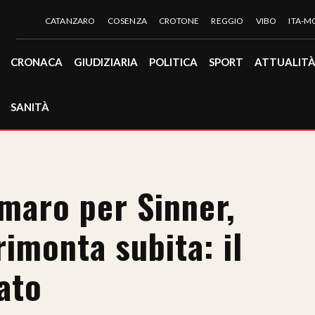
CATANZARO
COSENZA
CROTONE
REGGIO
VIBO
ITA-
CRONACA
GIUDIZIARIA
POLITICA
SPORT
ATTUALIT
SANITÀ
maro per Sinner,
rimonta subita: il
ato