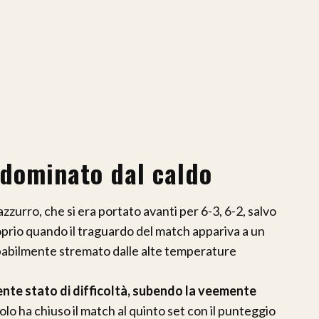
 dominato dal caldo
azzurro, che si era portato avanti per 6-3, 6-2, salvo
roprio quando il traguardo del match appariva a un
obabilmente stremato dalle alte temperature
dente stato di difficoltà, subendo la veemente
olo ha chiuso il match al quinto set con il punteggio