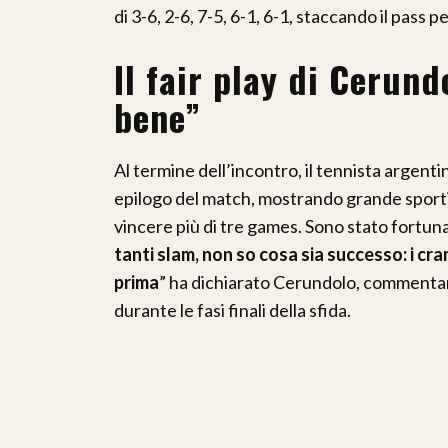
di 3-6, 2-6, 7-5, 6-1, 6-1, staccando il pass p
Il fair play di Cerund
bene”
Al termine dell’incontro, il tennista argenti
epilogo del match, mostrando grande sportiv
vincere più di tre games. Sono stato fortun
tanti slam, non so cosa sia successo: i cr
prima
” ha dichiarato Cerundolo, commentan
durante le fasi finali della sfida.