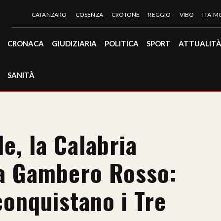
CATANZARO
COSENZA
CROTONE
REGGIO
VIBO
ITA-
CRONACA
GIUDIZIARIA
POLITICA
SPORT
ATTUALIT
SANITÀ
le, la Calabria
ida Gambero Rosso:
conquistano i Tre