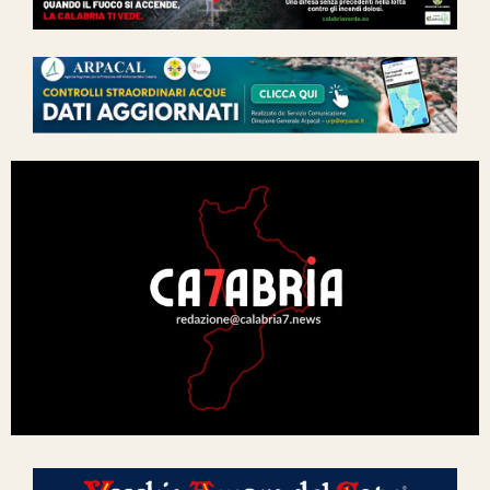
Ita-Mondo
C7 Play
We Calabria
Mix Zone