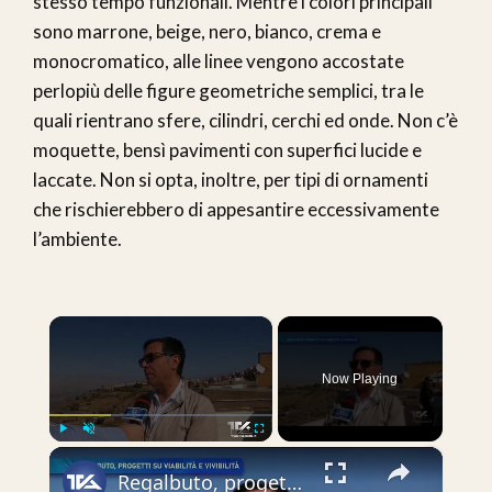
stesso tempo funzionali. Mentre i colori principali
sono marrone, beige, nero, bianco, crema e
monocromatico, alle linee vengono accostate
perlopiù delle figure geometriche semplici, tra le
quali rientrano sfere, cilindri, cerchi ed onde. Non c’è
moquette, bensì pavimenti con superfici lucide e
laccate. Non si opta, inoltre, per tipi di ornamenti
che rischierebbero di appesantire eccessivamente
l’ambiente.
×
Now Playing
×
Play
Unmute
Fullscreen
Regalbuto, progetti su viabilità e sostenibilità