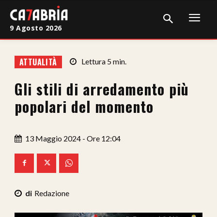
9 Agosto 2026
Home
ATTUALITÀ
Lettura
5
min.
Cronaca
Gli stili di arredamento più
Giudiziaria
popolari del momento
Politica
Sport
13 Maggio 2024 - Ore 12:04
Attualità
Sanità
Redazione
Economia