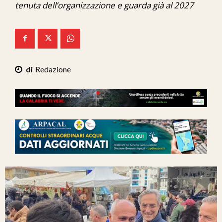
tenuta dell’organizzazione e guarda già al 2027
Ita-Mondo
C7 Play
We Calabria
Redazione
Mix Zone