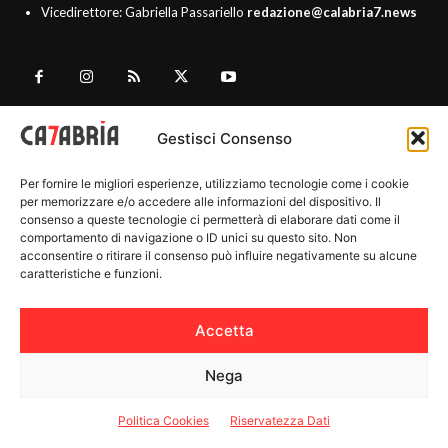
Vicedirettore: Gabriella Passariello
redazione@calabria7.news
CHI SIAMO
Gestisci Consenso
Per fornire le migliori esperienze, utilizziamo tecnologie come i cookie
REDAZIONE
per memorizzare e/o accedere alle informazioni del dispositivo. Il
consenso a queste tecnologie ci permetterà di elaborare dati come il
CONTATTI
comportamento di navigazione o ID unici su questo sito. Non
acconsentire o ritirare il consenso può influire negativamente su alcune
PRINCIPI EDITORIALI
caratteristiche e funzioni.
PUBBLICITÀ
NOTE LEGALI
Accetta
AGCOM
Nega
Politica Cookies
Riservatezza Dati
PROVINCE