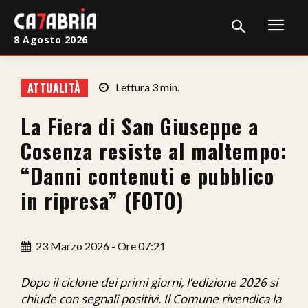
8 Agosto 2026
Home
ATTUALITÀ
Lettura
3
min.
Cronaca
La Fiera di San Giuseppe a
Giudiziaria
Cosenza resiste al maltempo:
Politica
“Danni contenuti e pubblico
in ripresa” (FOTO)
Sport
Attualità
23 Marzo 2026 - Ore 07:21
Sanità
Dopo il ciclone dei primi giorni, l’edizione 2026 si
Economia
chiude con segnali positivi. Il Comune rivendica la