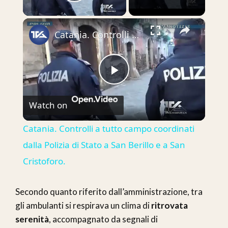
Play Video
×
Catania. Controlli a tutto campo coordinati dalla Polizia di Stato a San Berillo e a San Cristoforo.
Play
Watch on
Video
Catania. Controlli a tutto campo coordinati
dalla Polizia di Stato a San Berillo e a San
Cristoforo.
Secondo quanto riferito dall’amministrazione, tra
gli ambulanti si respirava un clima di
ritrovata
serenità
, accompagnato da segnali di