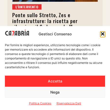
L'ÌINTERVENTO
Ponte sullo Stretto, Zes e
infrastrutture: la ricetta per
rilanciare il Sud secondo Mazzuca
Gestisci Consenso
Redazione
Per fornire le migliori esperienze, utilizziamo tecnologie come i cookie
per memorizzare e/o accedere alle informazioni del dispositivo. Il
consenso a queste tecnologie ci permetterà di elaborare dati come il
comportamento di navigazione o ID unici su questo sito. Non
acconsentire o ritirare il consenso può influire negativamente su alcune
caratteristiche e funzioni.
Accetta
IL CONFRONTO
Nega
La nuova città universitaria prende
forma a Reggio Calabria: progetto di
Politica Cookies
Riservatezza Dati
rigenerazione per la Mediterranea