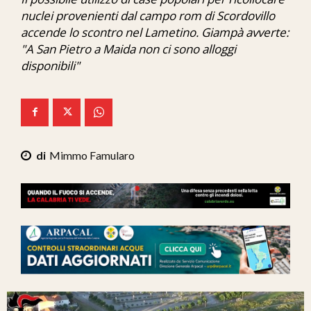
Ita-Mondo
nuclei provenienti dal campo rom di Scordovillo
accende lo scontro nel Lametino. Giampà avverte:
C7 Play
"A San Pietro a Maida non ci sono alloggi
disponibili"
We Calabria
Mix Zone
Mimmo Famularo