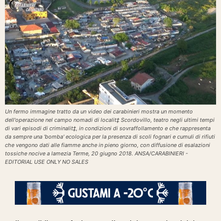
Un fermo immagine tratto da un video dei carabinieri mostra un momento
dell'operazione nel campo nomadi di localit‡ Scordovillo, teatro negli ultimi tempi
di vari episodi di criminalit‡, in condizioni di sovraffollamento e che rappresenta
da sempre una 'bomba' ecologica per la presenza di scoli fognari e cumuli di rifiuti
che vengono dati alle fiamme anche in pieno giorno, con diffusione di esalazioni
tossiche nocive a lamezia Terme, 20 giugno 2018. ANSA/CARABINIERI -
EDITORIAL USE ONLY NO SALES