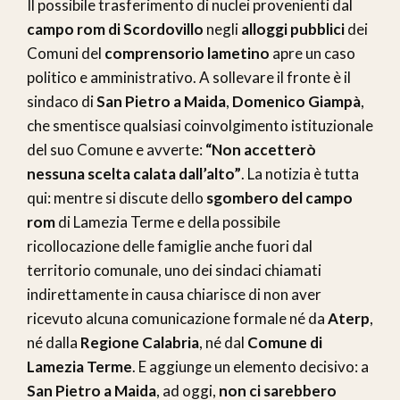
Il possibile trasferimento di nuclei provenienti dal
campo rom di Scordovillo
negli
alloggi pubblici
dei
Comuni del
comprensorio lametino
apre un caso
politico e amministrativo. A sollevare il fronte è il
sindaco di
San Pietro a Maida
,
Domenico Giampà
,
che smentisce qualsiasi coinvolgimento istituzionale
del suo Comune e avverte:
“Non accetterò
nessuna scelta calata dall’alto”
. La notizia è tutta
qui: mentre si discute dello
sgombero del campo
rom
di Lamezia Terme e della possibile
ricollocazione delle famiglie anche fuori dal
territorio comunale, uno dei sindaci chiamati
indirettamente in causa chiarisce di non aver
ricevuto alcuna comunicazione formale né da
Aterp
,
né dalla
Regione Calabria
, né dal
Comune di
Lamezia Terme
. E aggiunge un elemento decisivo: a
San Pietro a Maida
, ad oggi,
non ci sarebbero