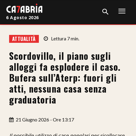
6 Agosto 2026
Home
ATTUALITÀ
Lettura
7
min.
Cronaca
Scordovillo, il piano sugli
Giudiziaria
alloggi fa esplodere il caso.
Politica
Bufera sull’Aterp: fuori gli
atti, nessuna casa senza
Sport
graduatoria
Attualità
Sanità
21 Giugno 2026 - Ore 13:17
Economia
Il possibile utilizzo di case popolari per ricollocare