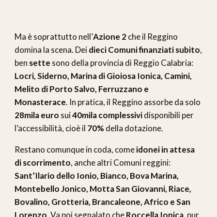
Ma è soprattutto nell’
Azione 2
che il Reggino
domina la scena. Dei
dieci Comuni finanziati subito
,
ben
sette
sono della provincia di Reggio Calabria:
Locri, Siderno, Marina di Gioiosa Ionica, Camini,
Melito di Porto Salvo, Ferruzzano e
Monasterace
. In pratica, il Reggino assorbe da solo
28mila euro
sui
40mila complessivi
disponibili per
l’accessibilità, cioè il
70%
della dotazione.
Restano comunque in coda, come
idonei in attesa
di scorrimento
, anche altri Comuni reggini:
Sant’Ilario dello Ionio, Bianco, Bova Marina,
Montebello Jonico, Motta San Giovanni, Riace,
Bovalino, Grotteria, Brancaleone, Africo e San
Lorenzo
. Va poi segnalato che
Roccella Ionica
, pur