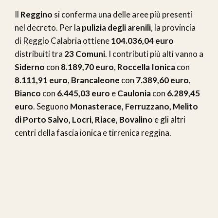
Il
Reggino
si conferma una delle aree più presenti
nel decreto. Per la
pulizia degli arenili
, la provincia
di Reggio Calabria ottiene
104.036,04 euro
distribuiti tra
23 Comuni
. I contributi più alti vanno a
Siderno
con
8.189,70 euro
,
Roccella Ionica
con
8.111,91 euro
,
Brancaleone
con
7.389,60 euro
,
Bianco
con
6.445,03 euro
e
Caulonia
con
6.289,45
euro
. Seguono
Monasterace, Ferruzzano, Melito
di Porto Salvo, Locri, Riace, Bovalino
e gli altri
centri della fascia ionica e tirrenica reggina.