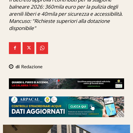
Ita-Mondo
balneare 2026: 360mila euro per la pulizia degli
arenili liberi e 40mila per sicurezza e accessibilità.
C7 Play
Mancuso: "Richieste superiori alla dotazione
disponibile"
We Calabria
Mix Zone
Redazione