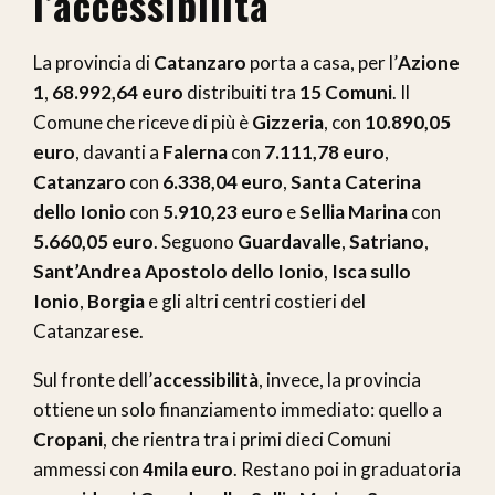
l’accessibilità
La provincia di
Catanzaro
porta a casa, per l’
Azione
1
,
68.992,64 euro
distribuiti tra
15 Comuni
. Il
Comune che riceve di più è
Gizzeria
, con
10.890,05
euro
, davanti a
Falerna
con
7.111,78 euro
,
Catanzaro
con
6.338,04 euro
,
Santa Caterina
dello Ionio
con
5.910,23 euro
e
Sellia Marina
con
5.660,05 euro
. Seguono
Guardavalle
,
Satriano
,
Sant’Andrea Apostolo dello Ionio
,
Isca sullo
Ionio
,
Borgia
e gli altri centri costieri del
Catanzarese.
Sul fronte dell’
accessibilità
, invece, la provincia
ottiene un solo finanziamento immediato: quello a
Cropani
, che rientra tra i primi dieci Comuni
ammessi con
4mila euro
. Restano poi in graduatoria