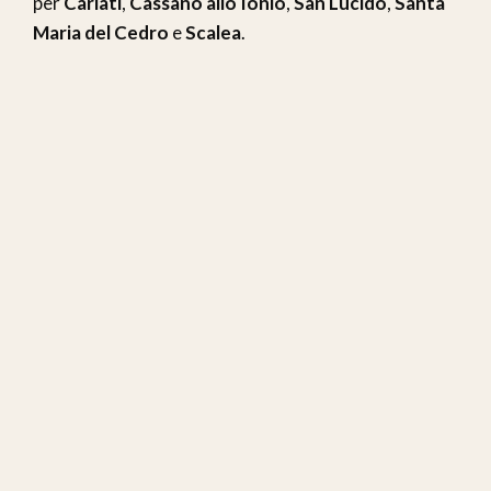
per
Cariati
,
Cassano allo Ionio
,
San Lucido
,
Santa
Maria del Cedro
e
Scalea
.