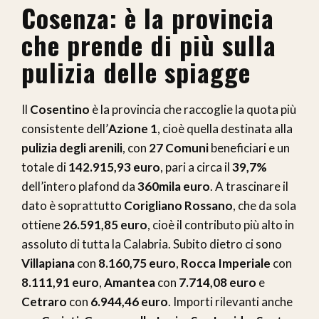
Cosenza: è la provincia
che prende di più sulla
pulizia delle spiagge
Il
Cosentino
è la provincia che raccoglie la quota più
consistente dell’
Azione 1
, cioè quella destinata alla
pulizia degli arenili
, con
27 Comuni
beneficiari e un
totale di
142.915,93 euro
, pari a circa il
39,7%
dell’intero plafond da
360mila euro
. A trascinare il
dato è soprattutto
Corigliano Rossano
, che da sola
ottiene
26.591,85 euro
, cioè il contributo più alto in
assoluto di tutta la Calabria. Subito dietro ci sono
Villapiana
con
8.160,75 euro
,
Rocca Imperiale
con
8.111,91 euro
,
Amantea
con
7.714,08 euro
e
Cetraro
con
6.944,46 euro
. Importi rilevanti anche