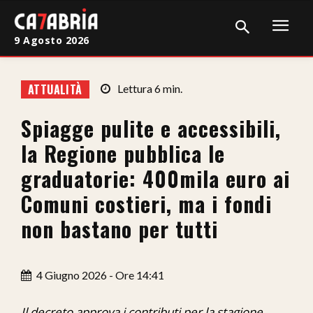
9 Agosto 2026
Home
ATTUALITÀ
Lettura
6
min.
Cronaca
Spiagge pulite e accessibili,
Giudiziaria
la Regione pubblica le
Politica
graduatorie: 400mila euro ai
Comuni costieri, ma i fondi
Sport
non bastano per tutti
Attualità
Sanità
4 Giugno 2026 - Ore 14:41
Economia
Il decreto approva i contributi per la stagione