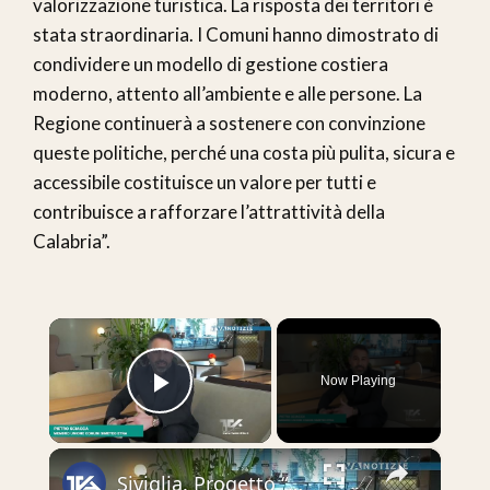
valorizzazione turistica. La risposta dei territori è
stata straordinaria. I Comuni hanno dimostrato di
condividere un modello di gestione costiera
moderno, attento all’ambiente e alle persone. La
Regione continuerà a sostenere con convinzione
queste politiche, perché una costa più pulita, sicura e
accessibile costituisce un valore per tutti e
contribuisce a rafforzare l’attrattività della
Calabria”.
×
Now Playing
Play Video
×
Siviglia. Progetto “Harmoni” per la gestione dei disastri naturali. Fra gli enti coinvolti l’Unione