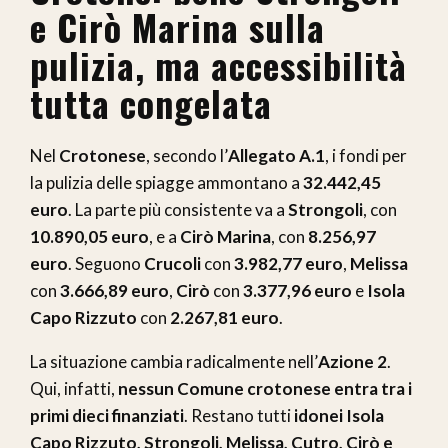
e Cirò Marina sulla
pulizia, ma accessibilità
tutta congelata
Nel
Crotonese
, secondo l’
Allegato A.1
, i fondi per
la pulizia delle spiagge ammontano a
32.442,45
euro
. La parte più consistente va a
Strongoli
, con
10.890,05 euro
, e a
Cirò Marina
, con
8.256,97
euro
. Seguono
Crucoli
con
3.982,77 euro
,
Melissa
con
3.666,89 euro
,
Cirò
con
3.377,96 euro
e
Isola
Capo Rizzuto
con
2.267,81 euro
.
La situazione cambia radicalmente nell’
Azione 2
.
Qui, infatti,
nessun Comune crotonese entra tra i
primi dieci finanziati
. Restano tutti
idonei
Isola
Capo Rizzuto, Strongoli, Melissa, Cutro, Cirò e