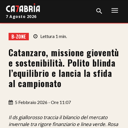
7 Agosto 2026
Home
B-ZONE
Lettura
1
min.
Cronaca
Catanzaro, missione gioventù
Giudiziaria
e sostenibilità. Polito blinda
Politica
l’equilibrio e lancia la sfida
al campionato
Sport
Attualità
5 Febbraio 2026 - Ore 11:07
Sanità
Il ds giallorosso traccia il bilancio del mercato
Economia
invernale tra rigore finanziario e linea verde. Rosa