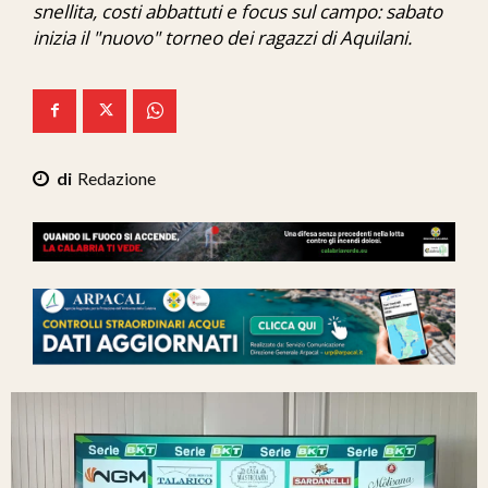
snellita, costi abbattuti e focus sul campo: sabato
Ita-Mondo
inizia il "nuovo" torneo dei ragazzi di Aquilani.
C7 Play
We Calabria
Mix Zone
Redazione