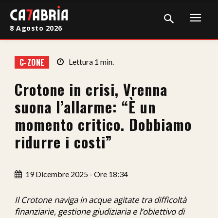
8 Agosto 2026
Home
C-ZONE
Lettura
1
min.
Cronaca
Crotone in crisi, Vrenna
Giudiziaria
suona l’allarme: “È un
Politica
momento critico. Dobbiamo
ridurre i costi”
Sport
Attualità
19 Dicembre 2025 - Ore 18:34
Sanità
Il Crotone naviga in acque agitate tra difficoltà
Economia
finanziarie, gestione giudiziaria e l’obiettivo di