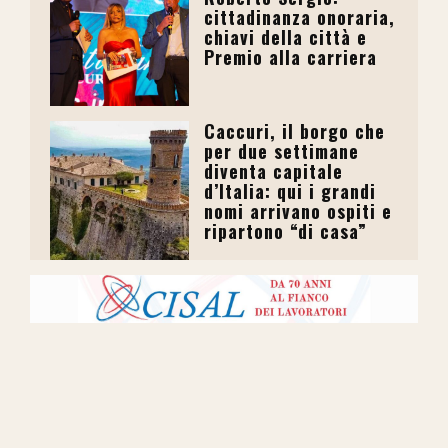
cittadinanza onoraria,
chiavi della città e
Premio alla carriera
Caccuri, il borgo che
per due settimane
diventa capitale
d’Italia: qui i grandi
nomi arrivano ospiti e
ripartono “di casa”