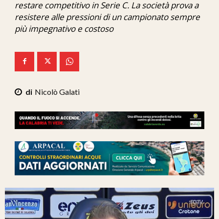
restare competitivo in Serie C. La società prova a
Ita-Mondo
resistere alle pressioni di un campionato sempre
più impegnativo e costoso
C7 Play
We Calabria
Mix Zone
Nicolò Galati