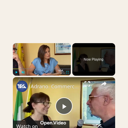
×
Now Playing
×
Play
Unmute
Fullscreen
Adrano. Commerciante supera grave crisi debitoria grazie alla convenzione Comune-Unes
Play
Watch on