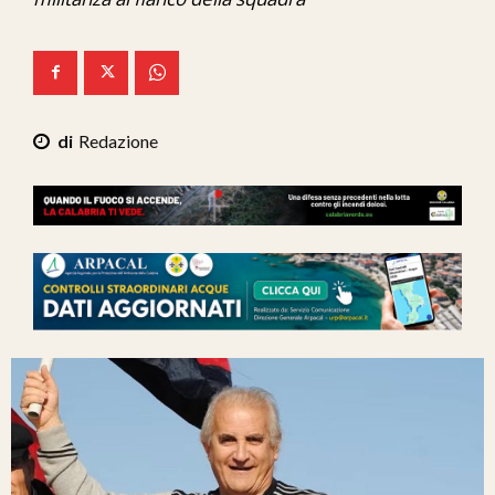
Ita-Mondo
C7 Play
We Calabria
Redazione
Mix Zone