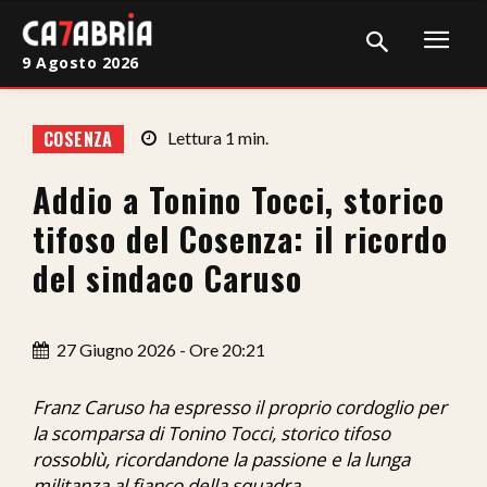
9 Agosto 2026
Home
COSENZA
Lettura
1
min.
Cronaca
Addio a Tonino Tocci, storico
Giudiziaria
tifoso del Cosenza: il ricordo
Politica
del sindaco Caruso
Sport
27 Giugno 2026 - Ore 20:21
Attualità
Sanità
Franz Caruso ha espresso il proprio cordoglio per
la scomparsa di Tonino Tocci, storico tifoso
Economia
rossoblù, ricordandone la passione e la lunga
militanza al fianco della squadra