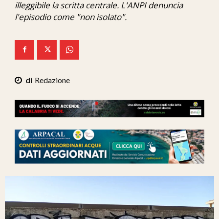
illeggibile la scritta centrale. L'ANPI denuncia
Ita-Mondo
l'episodio come "non isolato".
C7 Play
We Calabria
Mix Zone
Redazione