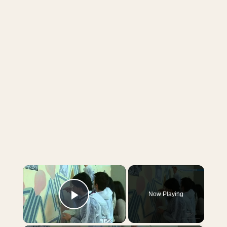
×
Now Playing
Play Video