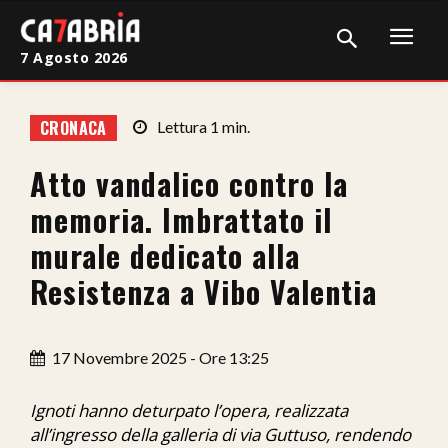
7 Agosto 2026
Home
CRONACA
Lettura
1
min.
Cronaca
Atto vandalico contro la
Giudiziaria
memoria. Imbrattato il
Politica
murale dedicato alla
Resistenza a Vibo Valentia
Sport
Attualità
17 Novembre 2025 - Ore 13:25
Sanità
Ignoti hanno deturpato l’opera, realizzata
Economia
all’ingresso della galleria di via Guttuso, rendendo