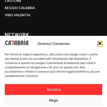
CROTONE
REGGIO CALABRIA
VIBO VALENTIA
NETWORK
Gestisci Consenso
CALABRIA 7
Per fornire le migliori esperienze, utilizziamo tecnologie come i cookie
WE CALABRIA
per memorizzare e/o accedere alle informazioni del dispositivo. Il
consenso a queste tecnologie ci permetterà di elaborare dati come il
C7 PLAY
comportamento di navigazione o ID unici su questo sito. Non
acconsentire o ritirare il consenso può influire negativamente su alcune
MIX ZONE
caratteristiche e funzioni.
INSIDER 24
Accetta
Nega