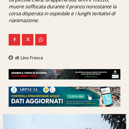
Ita-Mondo
muore soffocata durante il pranzo nonostante la
corsa disperata in ospedale e i lunghi tentativi di
C7 Play
rianimazione.
We Calabria
Mix Zone
Lino Fresca