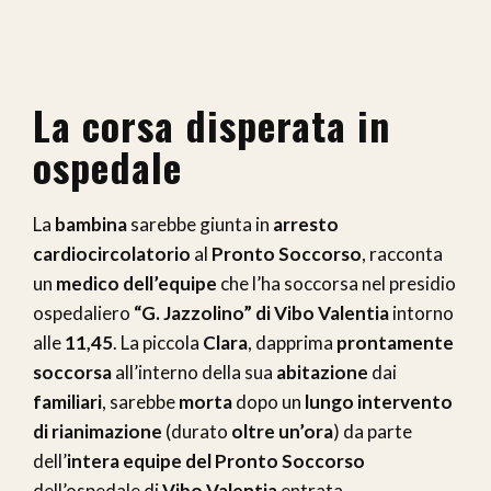
La corsa disperata in
ospedale
La
bambina
sarebbe giunta in
arresto
cardiocircolatorio
al
Pronto Soccorso
, racconta
un
medico dell’equipe
che l’ha soccorsa nel presidio
ospedaliero
“G. Jazzolino” di Vibo Valentia
intorno
alle
11,45
. La piccola
Clara
, dapprima
prontamente
soccorsa
all’interno della sua
abitazione
dai
familiari
, sarebbe
morta
dopo un
lungo intervento
di rianimazione
(durato
oltre un’ora
) da parte
dell’
intera equipe del Pronto Soccorso
dell’ospedale di
Vibo Valentia
entrata