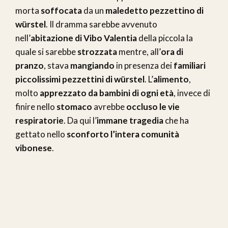
morta
soffocata
da un
maledetto pezzettino di
würstel
. Il dramma sarebbe avvenuto
nell’
abitazione di Vibo Valentia
della piccola la
quale si sarebbe
strozzata
mentre, all’
ora di
pranzo
, stava
mangiando
in presenza dei
familiari
piccolissimi pezzettini di würstel
. L’
alimento
,
molto
apprezzato da bambini di ogni età
, invece di
finire nello
stomaco
avrebbe
occluso le vie
respiratorie
. Da qui l’
immane tragedia
che ha
gettato nello
sconforto l’intera comunità
vibonese
.