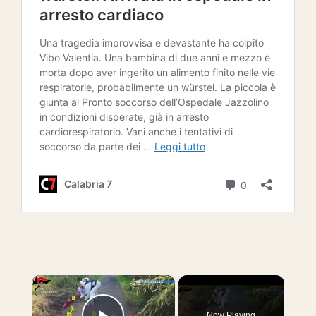
×
Now Playing