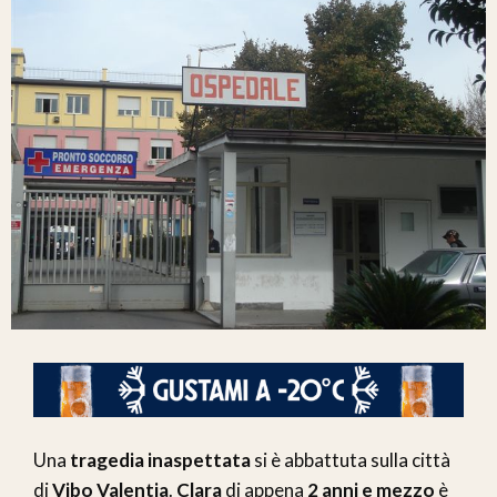
Una
tragedia inaspettata
si è abbattuta sulla città
di
Vibo Valentia
.
Clara
di appena
2 anni e mezzo
è