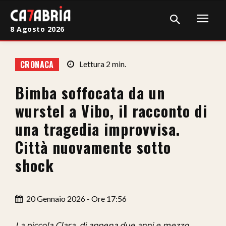
8 Agosto 2026
Home
CRONACA
Lettura
2
min.
Cronaca
Bimba soffocata da un
Giudiziaria
wurstel a Vibo, il racconto di
Politica
una tragedia improvvisa.
Città nuovamente sotto
Sport
shock
Attualità
Sanità
20 Gennaio 2026 - Ore 17:56
Economia
La piccola Clara, di appena due anni e mezzo,