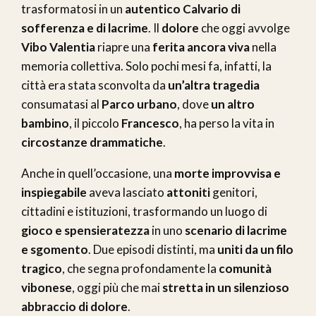
trasformatosi in un
autentico Calvario di
sofferenza e di lacrime
. Il
dolore
che oggi avvolge
Vibo Valentia
riapre una
ferita ancora viva
nella
memoria collettiva. Solo pochi mesi fa, infatti, la
città era stata sconvolta da
un’altra tragedia
consumatasi al
Parco urbano
, dove
un altro
bambino
, il piccolo
Francesco
, ha perso la vita in
circostanze drammatiche
.
Anche in quell’occasione, una
morte improvvisa e
inspiegabile
aveva lasciato
attoniti
genitori,
cittadini e istituzioni, trasformando un luogo di
gioco e spensieratezza
in uno
scenario di lacrime
e sgomento
. Due episodi distinti, ma
uniti da un filo
tragico
, che segna profondamente la
comunità
vibonese
, oggi più che mai
stretta in un silenzioso
abbraccio di dolore
.