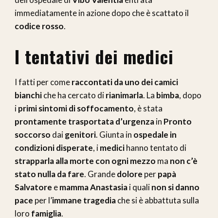
immediatamente in azione dopo che è scattato il
codice rosso
.
I tentativi dei medici
I fatti per come
raccontati da uno dei camici
bianchi
che ha cercato di
rianimarla
. La
bimba
, dopo
i
primi sintomi di soffocamento
, è stata
prontamente trasportata d’urgenza
in
Pronto
soccorso
dai
genitori
. Giunta in
ospedale in
condizioni disperate
, i
medici
hanno tentato di
strapparla alla morte con ogni mezzo
ma
non c’è
stato nulla da fare
. Grande
dolore
per
papà
Salvatore
e
mamma Anastasia
i quali
non si danno
pace
per l’
immane tragedia
che si è abbattuta sulla
loro
famiglia
.