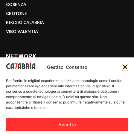
COSENZA
CROTONE
REGGIO CALABRIA
VIBO VALENTIA
NETWORK
Gestisci Consenso
CALABRIA 7
Per fornire le migliori esperienze, utilizziamo tecnologie come i cookie
WE CALABRIA
per memorizzare e/o accedere alle informazioni del dispositivo. Il
consenso a queste tecnologie ci permetterà di elaborare dati come il
C7 PLAY
comportamento di navigazione o ID unici su questo sito. Non
acconsentire o ritirare il consenso può influire negativamente su alcune
MIX ZONE
caratteristiche e funzioni.
INSIDER 24
Accetta