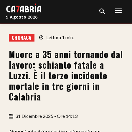
9 Agosto 2026
Home
CRONACA
Lettura
1
min.
Cronaca
Muore a 35 anni tornando dal
Giudiziaria
lavoro: schianto fatale a
Politica
Luzzi. È il terzo incidente
mortale in tre giorni in
Sport
Calabria
Attualità
Sanità
31 Dicembre 2025 - Ore 14:13
Economia
Nonostante il tempestivo intervento dei