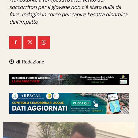
Ita-Mondo
soccorritori per il giovane non c'è stato nulla da
fare. Indagini in corso per capire l'esatta dinamica
C7 Play
dell'impatto
We Calabria
Mix Zone
Redazione