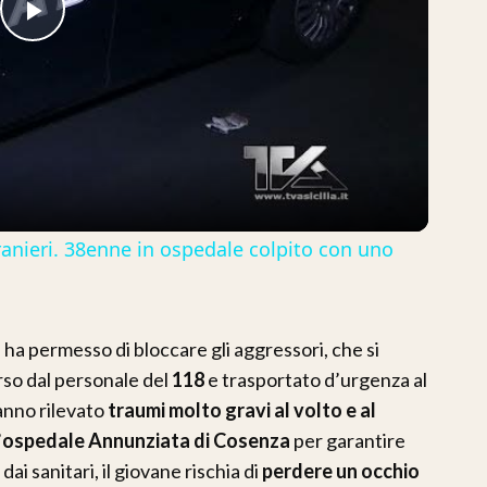
Play
Video
stranieri. 38enne in ospedale colpito con uno
 ha permesso di bloccare gli aggressori, che si
orso dal personale del
118
e trasportato d’urgenza al
hanno rilevato
traumi molto gravi al volto e al
’
ospedale Annunziata di Cosenza
per garantire
i sanitari, il giovane rischia di
perdere un occhio