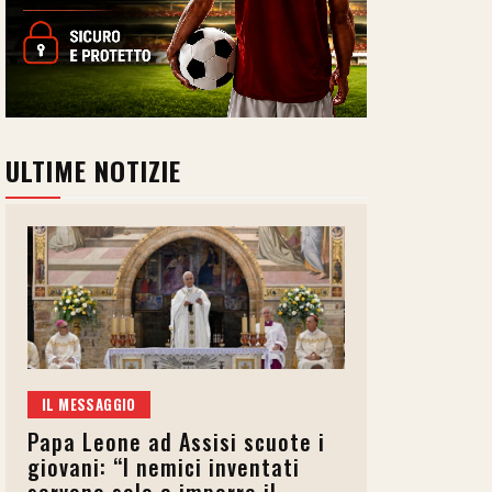
ULTIME NOTIZIE
IL MESSAGGIO
Papa Leone ad Assisi scuote i
giovani: “I nemici inventati