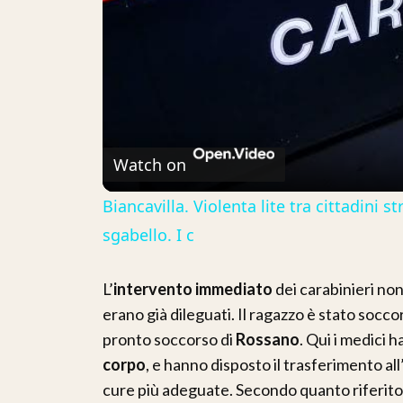
Watch on
Biancavilla. Violenta lite tra cittadini 
sgabello. I c
L’
intervento immediato
dei carabinieri non
erano già dileguati. Il ragazzo è stato socc
pronto soccorso di
Rossano
. Qui i medici 
corpo
, e hanno disposto il trasferimento all
cure più adeguate. Secondo quanto riferito da