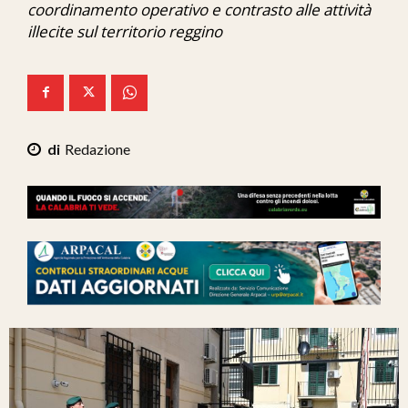
coordinamento operativo e contrasto alle attività
Ita-Mondo
illecite sul territorio reggino
C7 Play
We Calabria
Mix Zone
Redazione