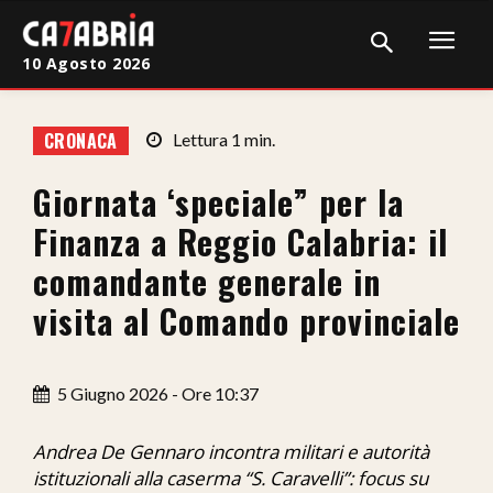
10 Agosto 2026
Home
CRONACA
Lettura
1
min.
Cronaca
Giornata ‘speciale” per la
Giudiziaria
Finanza a Reggio Calabria: il
Politica
comandante generale in
visita al Comando provinciale
Sport
Attualità
5 Giugno 2026 - Ore 10:37
Sanità
Andrea De Gennaro incontra militari e autorità
Economia
istituzionali alla caserma “S. Caravelli”: focus su