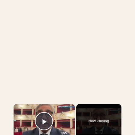
×
Now Playing
Play Video