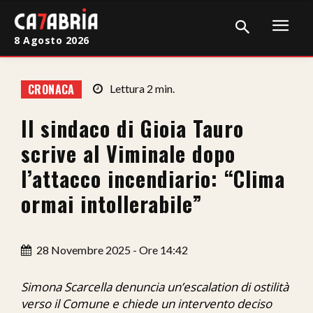
8 Agosto 2026
Home
CRONACA
Lettura
2
min.
Cronaca
Il sindaco di Gioia Tauro
Giudiziaria
scrive al Viminale dopo
Politica
l’attacco incendiario: “Clima
ormai intollerabile”
Sport
Attualità
28 Novembre 2025 - Ore 14:42
Sanità
Simona Scarcella denuncia un’escalation di ostilità
Economia
verso il Comune e chiede un intervento deciso