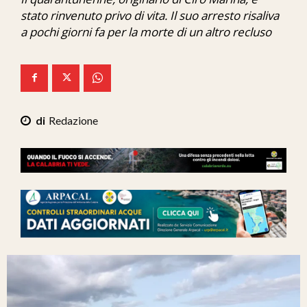
Ita-Mondo
stato rinvenuto privo di vita. Il suo arresto risaliva
a pochi giorni fa per la morte di un altro recluso
C7 Play
We Calabria
Mix Zone
Redazione