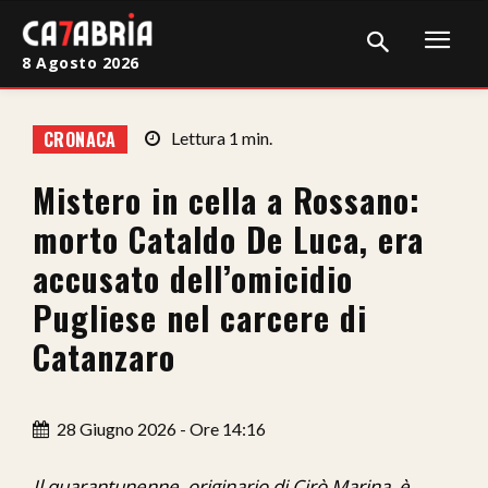
8 Agosto 2026
Home
CRONACA
Lettura
1
min.
Cronaca
Mistero in cella a Rossano:
Giudiziaria
morto Cataldo De Luca, era
Politica
accusato dell’omicidio
Pugliese nel carcere di
Sport
Catanzaro
Attualità
Sanità
28 Giugno 2026 - Ore 14:16
Economia
Il quarantunenne, originario di Cirò Marina, è