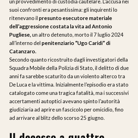
un provvedimento di custodia cautelare. L’accusa nei
suoi confronti era pesantissima: gli inquirenti lo
ritenevano il
presunto esecutore materiale
dell’aggressione costata la vita ad Antonio
Pugliese,
un altro detenuto, morto il 7 luglio 2024
all’interno del
penitenziario “Ugo Caridi” di
Catanzaro.
Secondo quanto ricostruito dagli investigatori della
Squadra Mobile della Polizia di Stato, il delitto di due
anni fa sarebbe scaturito da un violento alterco tra
De Luca e la vittima. Inizialmente l’episodio era stato
catalogato come una tragica fatalità, ma i successivi
accertamenti autoptici avevano spinto l’autorità
giudiziaria ad aprire un fascicolo per omicidio, fino
ad arrivare al blitz dello scorso 25 giugno.
Il decesso a quattro