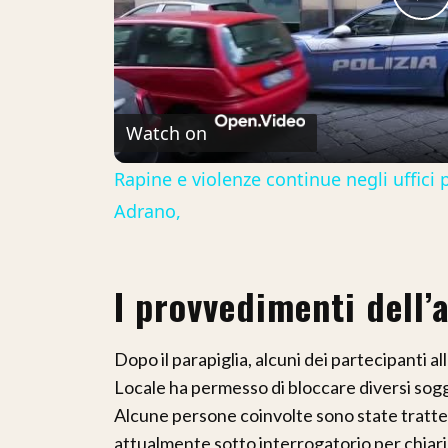
P
V
Watch on
Rapine e violenze continue negli uffici 
Adrano,
I provvedimenti dell’
Dopo il parapiglia, alcuni dei partecipanti all
Locale ha permesso di bloccare diversi sogg
Alcune persone coinvolte sono state tratten
attualmente sotto interrogatorio per chiarir