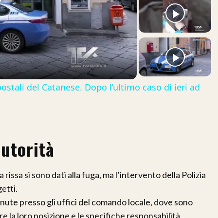
lay
ideo
postali del Catanese. Dopo l’ultimo caso di ieri ad
autorità
a rissa si sono dati alla fuga, ma l’intervento della Polizia
etti.
ute presso gli uffici del comando locale, dove sono
e la loro posizione e le specifiche responsabilità