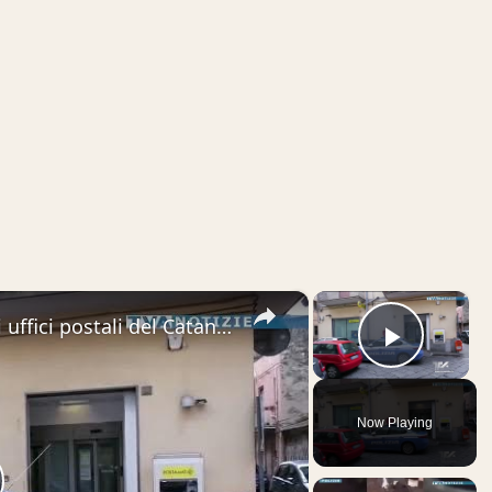
×
×
Rapine e violenze continue negli uffici postali del Catanese. Dopo l’ultimo caso di ieri ad Adrano,
Play V
Now Playing