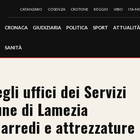
CATANZARO
COSENZA
CROTONE
REGGIO
VIBO
ITA-
CRONACA
GIUDIZIARIA
POLITICA
SPORT
ATTUALIT
SANITÀ
gli uffici dei Servizi
une di Lamezia
 arredi e attrezzature