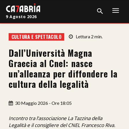
9 Agosto 2026
Home
CULTURA E SPETTACOLO
Lettura
2
min.
Cronaca
Dall’Università Magna
Giudiziaria
Graecia al Cnel: nasce
Politica
un’alleanza per diffondere la
cultura della legalità
Sport
Attualità
30 Maggio 2026 - Ore 18:05
Sanità
Incontro tra l’associazione La Tazzina della
Economia
Legalità e il consigliere del CNEL Francesco Riva.