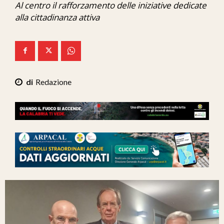
Al centro il rafforzamento delle iniziative dedicate
Ita-Mondo
alla cittadinanza attiva
C7 Play
We Calabria
Mix Zone
Redazione