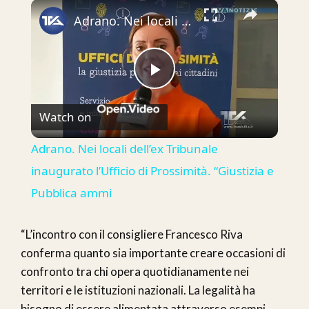
×
Play
Unmute
Fullscreen
Adrano. Nei locali dell’ex Tribunale inaugurato l’Ufficio di Prossimità. “Giustizia e Pubblica ammi
Play
Watch on
Video
Adrano. Nei locali dell’ex Tribunale
inaugurato l’Ufficio di Prossimità. “Giustizia e
Pubblica ammi
“L’incontro con il consigliere Francesco Riva
conferma quanto sia importante creare occasioni di
confronto tra chi opera quotidianamente nei
territori e le istituzioni nazionali. La legalità ha
bisogno di essere alimentata attraverso esempi