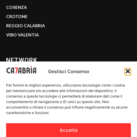
COSENZA
CROTONE
REGGIO CALABRIA
VIBO VALENTIA
NETWORK
Gestisci Consenso
CALABRIA 7
Per fornire le migliori esperienze, utilizziamo tecnologie come i cookie
WE CALABRIA
per memorizzare e/o accedere alle informazioni del dispositivo. Il
consenso a queste tecnologie ci permetterà di elaborare dati come il
C7 PLAY
comportamento di navigazione o ID unici su questo sito. Non
acconsentire o ritirare il consenso può influire negativamente su alcune
MIX ZONE
caratteristiche e funzioni.
INSIDER 24
Accetta