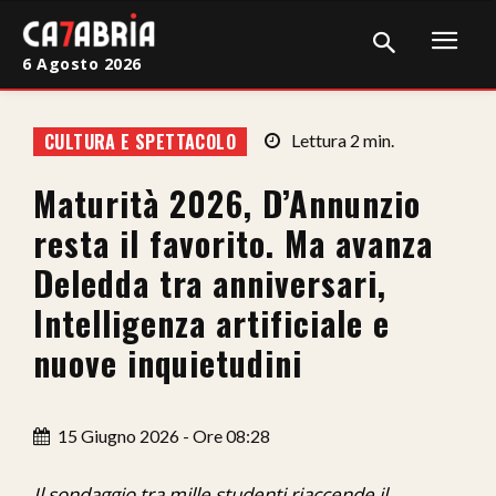
6 Agosto 2026
Home
CULTURA E SPETTACOLO
Lettura
2
min.
Cronaca
Maturità 2026, D’Annunzio
Giudiziaria
resta il favorito. Ma avanza
Politica
Deledda tra anniversari,
Intelligenza artificiale e
Sport
nuove inquietudini
Attualità
Sanità
15 Giugno 2026 - Ore 08:28
Economia
Il sondaggio tra mille studenti riaccende il