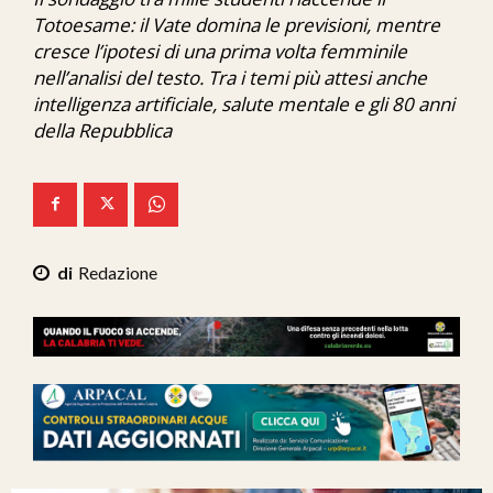
Ita-Mondo
Totoesame: il Vate domina le previsioni, mentre
cresce l’ipotesi di una prima volta femminile
C7 Play
nell’analisi del testo. Tra i temi più attesi anche
intelligenza artificiale, salute mentale e gli 80 anni
We Calabria
della Repubblica
Mix Zone
Redazione