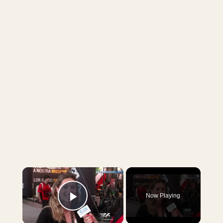
×
Now Playing
Play Video