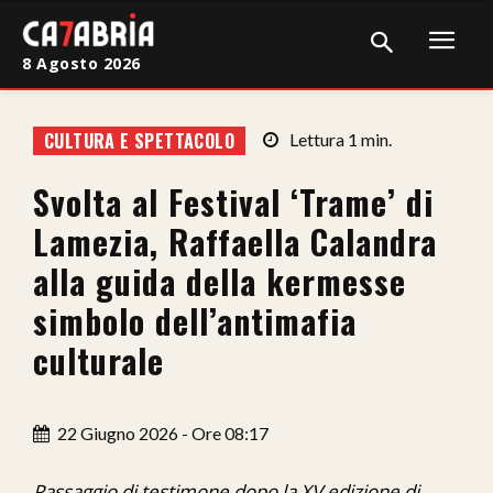
8 Agosto 2026
Home
CULTURA E SPETTACOLO
Lettura
1
min.
Cronaca
Svolta al Festival ‘Trame’ di
Giudiziaria
Lamezia, Raffaella Calandra
Politica
alla guida della kermesse
simbolo dell’antimafia
Sport
culturale
Attualità
Sanità
22 Giugno 2026 - Ore 08:17
Economia
Passaggio di testimone dopo la XV edizione di