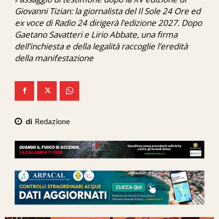
Ita-Mondo
Giovanni Tizian: la giornalista del Il Sole 24 Ore ed
ex voce di Radio 24 dirigerà l’edizione 2027. Dopo
C7 Play
Gaetano Savatteri e Lirio Abbate, una firma
dell’inchiesta e della legalità raccoglie l’eredità
We Calabria
della manifestazione
Mix Zone
Redazione