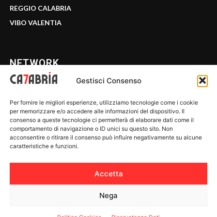
REGGIO CALABRIA
VIBO VALENTIA
NETWORK
Gestisci Consenso
CALABRIA 7
Per fornire le migliori esperienze, utilizziamo tecnologie come i cookie
WE CALABRIA
per memorizzare e/o accedere alle informazioni del dispositivo. Il
consenso a queste tecnologie ci permetterà di elaborare dati come il
C7 PLAY
comportamento di navigazione o ID unici su questo sito. Non
acconsentire o ritirare il consenso può influire negativamente su alcune
MIX ZONE
caratteristiche e funzioni.
INSIDER 24
Accetta
Nega
© 2026 Calabria 7 - Riproduzione riservata.