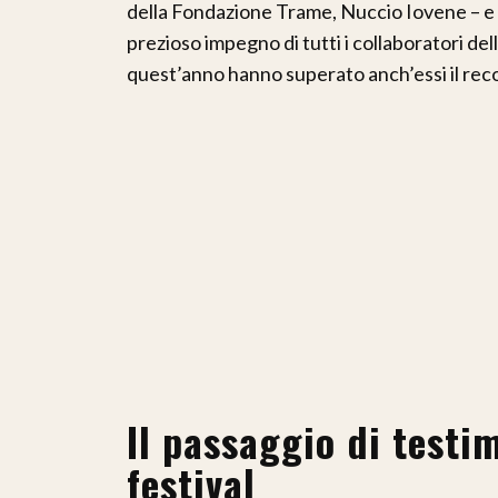
della Fondazione Trame, Nuccio Iovene – e 
prezioso impegno di tutti i collaboratori del
quest’anno hanno superato anch’essi il reco
Il passaggio di testi
festival