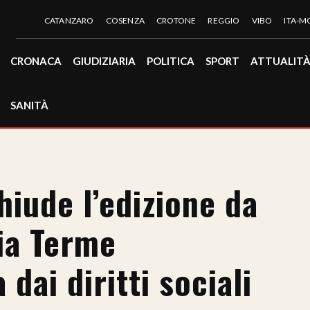
CATANZARO
COSENZA
CROTONE
REGGIO
VIBO
ITA-
CRONACA
GIUDIZIARIA
POLITICA
SPORT
ATTUALIT
SANITÀ
hiude l’edizione da
ia Terme
 dai diritti sociali