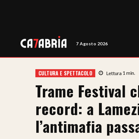
7 Agosto 2026
CULTURA E SPETTACOLO
Lettura
1
min.
Trame Festival c
record: a Lamez
l’antimafia passa