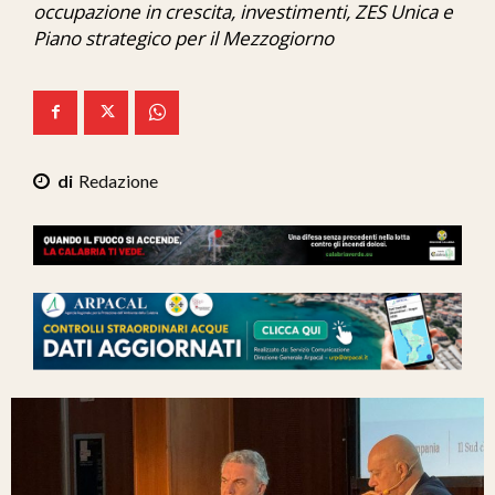
occupazione in crescita, investimenti, ZES Unica e
Ita-Mondo
Piano strategico per il Mezzogiorno
C7 Play
We Calabria
Mix Zone
Redazione