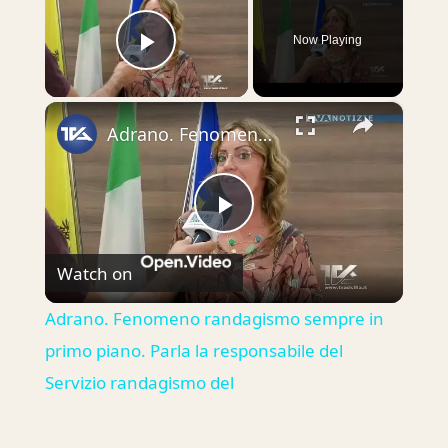
Now Playing
Play Video
×
Adrano. Fenomeno randagismo sempre in primo piano. Parla la responsabile del Servizio randagismo del
Play
Watch on
Video
Adrano. Fenomeno randagismo sempre in
primo piano. Parla la responsabile del
Servizio randagismo del