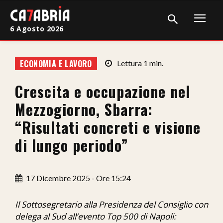
6 Agosto 2026
Home
ECONOMIA E LAVORO
Lettura
1
min.
Cronaca
Crescita e occupazione nel
Giudiziaria
Mezzogiorno, Sbarra:
Politica
“Risultati concreti e visione
di lungo periodo”
Sport
Attualità
17 Dicembre 2025 - Ore 15:24
Sanità
Il Sottosegretario alla Presidenza del Consiglio con
Economia
delega al Sud all’evento Top 500 di Napoli: