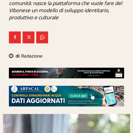
comunità: nasce la piattaforma che vuole fare del
Ita-Mondo
Vibonese un modello di sviluppo identitario,
produttivo e culturale
C7 Play
We Calabria
Mix Zone
Redazione