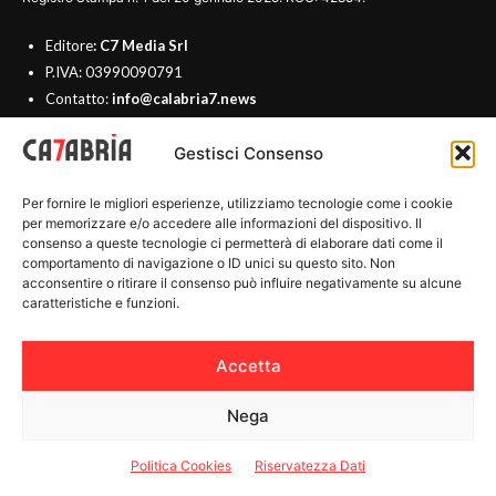
Editore
: C7 Media Srl
P.IVA: 03990090791
Contatto:
info@calabria7.news
Direttore Responsabile: Mimmo Famularo
Gestisci Consenso
direttore@calabria7.news
Vicedirettore: Gabriella Passariello
redazione@calabria7.news
Per fornire le migliori esperienze, utilizziamo tecnologie come i cookie
per memorizzare e/o accedere alle informazioni del dispositivo. Il
consenso a queste tecnologie ci permetterà di elaborare dati come il
comportamento di navigazione o ID unici su questo sito. Non
acconsentire o ritirare il consenso può influire negativamente su alcune
caratteristiche e funzioni.
CHI SIAMO
Accetta
REDAZIONE
Nega
CONTATTI
PRINCIPI EDITORIALI
Politica Cookies
Riservatezza Dati
PUBBLICITÀ