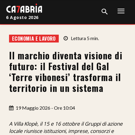
6 Agosto 2026
Home
ECONOMIA E LAVORO
Lettura
5
min.
Cronaca
Il marchio diventa visione di
Giudiziaria
futuro: il Festival del Gal
Politica
‘Terre vibonesi’ trasforma il
territorio in un sistema
Sport
Attualità
19 Maggio 2026 - Ore 10:04
Sanità
A Villa Klopè, il 15 e 16 ottobre il Gruppi di azione
Economia
locale riunisce istituzioni, imprese, consorzi e