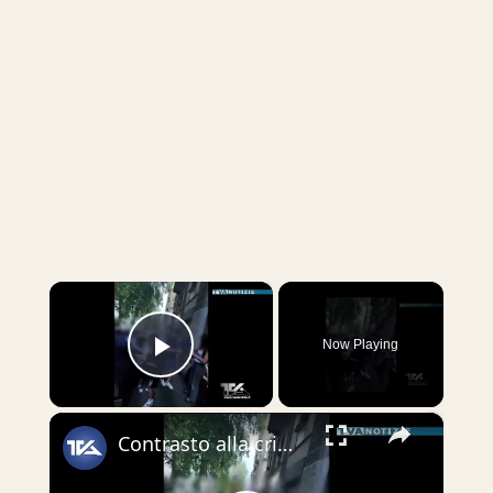
×
Now Playing
Play Video
×
Contrasto alla criminalità giovanile. Vasta operazione della Polizia di Stato in diverse province de