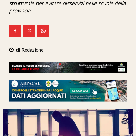
strutturale per evitare disservizi nelle scuole della
Ita-Mondo
provincia.
C7 Play
We Calabria
Mix Zone
Redazione