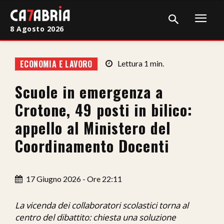
8 Agosto 2026
Home
ECONOMIA E LAVORO
Lettura
1
min.
Cronaca
Scuole in emergenza a
Giudiziaria
Crotone, 49 posti in bilico:
Politica
appello al Ministero del
Coordinamento Docenti
Sport
Attualità
17 Giugno 2026 - Ore 22:11
Sanità
La vicenda dei collaboratori scolastici torna al
Economia
centro del dibattito: chiesta una soluzione