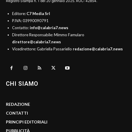
Registro Stampa n. 1 del 20 gennaio 2025. ROC: 42854.
Editore
: C7 Media Srl
P.IVA: 03990090791
Contatto:
info@calabria7.news
Direttore Responsabile: Mimmo Famularo
direttore@calabria7.news
Vicedirettore: Gabriella Passariello
redazione@calabria7.news
CHI SIAMO
REDAZIONE
CONTATTI
PRINCIPI EDITORIALI
PUBBLICITÀ