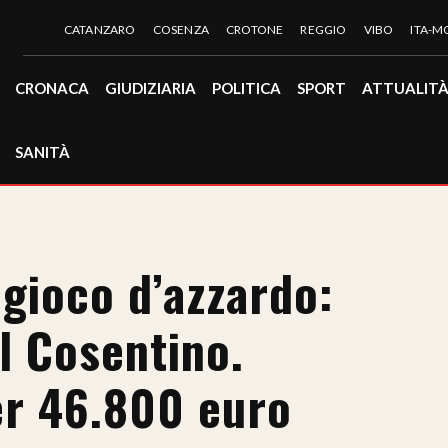
CATANZARO
COSENZA
CROTONE
REGGIO
VIBO
ITA-
CRONACA
GIUDIZIARIA
POLITICA
SPORT
ATTUALIT
SANITÀ
 gioco d’azzardo:
el Cosentino.
er 46.800 euro