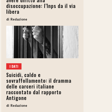
avere diritto alla
disoccupazione: l’Inps da il via
libera
Redazione
I DATI
Suicidi, caldo e
sovraffollamento: il dramma
delle carceri italiane
raccontato dal rapporto
Antigone
Redazione