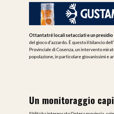
Ottantatré locali setacciati e un presidio 
del gioco d’azzardo. È questo il bilancio d
Provinciale di Cosenza, un intervento mirato
popolazione, in particolare giovanissimi e anz
Un monitoraggio capil
Il blitz ha interessato l’intera provincia, co