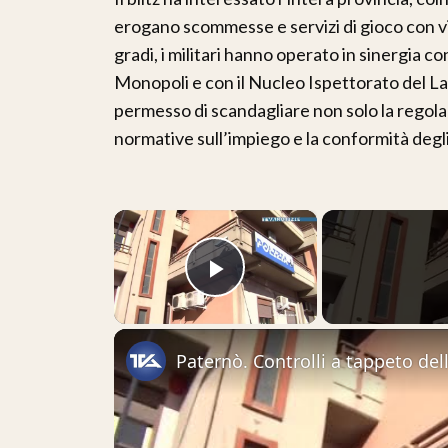
erogano scommesse e servizi di gioco con vi
gradi, i militari hanno operato in sinergia c
Monopoli e con il Nucleo Ispettorato del L
permesso di scandagliare non solo la regolari
normative sull’impiego e la conformità degli
×
Play Video