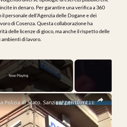
ncite in denaro. Per garantire una verifica a 360
on il personale dell’Agenzia delle Dogane e dei
avoro di Cosenza. Questa collaborazione ha
tà delle licenze di gioco, ma anche il rispetto delle
 ambienti di lavoro.
Now Playing
×
Paternò. Controlli a tappeto della Polizia di Stato. Sanzioni per 10 mila euro e blitz all’ex velodr