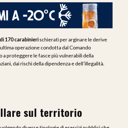
di 170 carabinieri
schierati per arginare le derive
ell’ultima operazione condotta dal Comando
 a proteggere le fasce più vulnerabili della
iani, dai rischi della dipendenza e dell’illegalità.
lare sul territorio
involgendo diverse tipologie di esercizi pubblici che