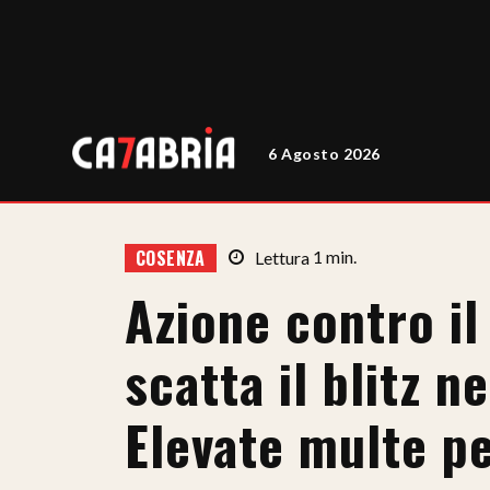
6 Agosto 2026
COSENZA
Lettura
1
min.
Azione contro il
scatta il blitz n
Elevate multe p