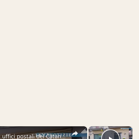
×
×
Rapine e violenze continue negli uffici postali del Catanese. Dopo l’ultimo caso di ieri ad Adrano,