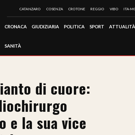
CATANZARO
COSENZA
CROTONE
REGGIO
VIBO
ITA-
CRONACA
GIUDIZIARIA
POLITICA
SPORT
ATTUALIT
SANITÀ
ianto di cuore:
rdiochirurgo
 e la sua vice