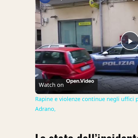
P
V
Watch on
Rapine e violenze continue negli uffici 
Adrano,
Lo stato dell’inciden