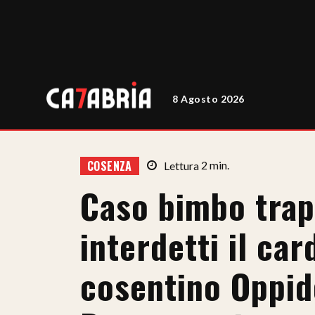
8 Agosto 2026
COSENZA
Lettura
2
min.
Caso bimbo trap
interdetti il ca
cosentino Oppido