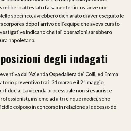
i avrebbero attestato falsamente circostanze non
Nello specifico, avrebbero dichiarato di aver eseguito le
racorporea dopo l’arrivo dell’equipe che aveva curato
nvestigative indicano che tali operazioni sarebbero
ttura napoletana.
e posizioni degli indagati
preventiva dall’Azienda Ospedaliera dei Colli, ed Emma
torio preventivo tra il 31 marzo e il 21 maggio,
 di fiducia. La vicenda processuale non si esaurisce
professionisti, insieme ad altri cinque medici, sono
cidio colposo in concorso in relazione al decesso del