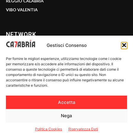
REGGIO CALABRIA
VIBO VALENTIA
NETWORK
Gestisci Consenso
CALABRIA 7
Per fornire le migliori esperienze, utilizziamo tecnologie come i cookie
WE CALABRIA
per memorizzare e/o accedere alle informazioni del dispositivo. Il
consenso a queste tecnologie ci permetterà di elaborare dati come il
C7 PLAY
comportamento di navigazione o ID unici su questo sito. Non
acconsentire o ritirare il consenso può influire negativamente su alcune
MIX ZONE
caratteristiche e funzioni.
INSIDER 24
Accetta
Nega
© 2026 Calabria 7 - Riproduzione riservata.
Politica Cookies
Riservatezza Dati
Riservatezza Dati
-
Politica Cookies
-
Disclaimer