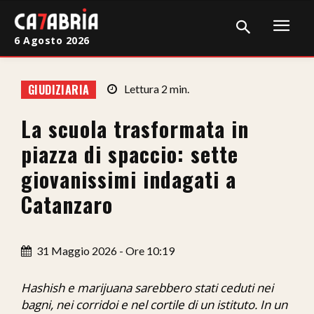
6 Agosto 2026
Home
GIUDIZIARIA
Lettura
2
min.
Cronaca
La scuola trasformata in
Giudiziaria
piazza di spaccio: sette
Politica
giovanissimi indagati a
Catanzaro
Sport
Attualità
31 Maggio 2026 - Ore 10:19
Sanità
Hashish e marijuana sarebbero stati ceduti nei
Economia
bagni, nei corridoi e nel cortile di un istituto. In un