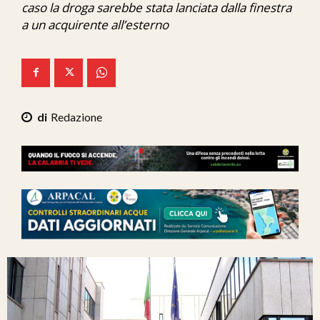
caso la droga sarebbe stata lanciata dalla finestra
Ita-Mondo
a un acquirente all’esterno
C7 Play
We Calabria
Mix Zone
Redazione