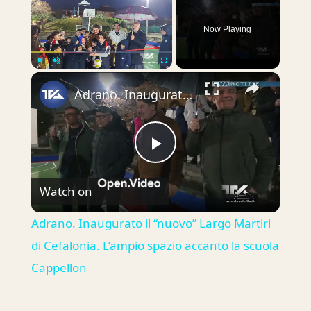
Now Playing
×
Play
Unmute
Fullscreen
Adrano. Inaugurato il “nuovo” Largo Martiri di Cefalonia. L’ampio spazio accanto la scuola Cappellon
Play
Watch on
Video
Adrano. Inaugurato il “nuovo” Largo Martiri
di Cefalonia. L’ampio spazio accanto la scuola
Cappellon