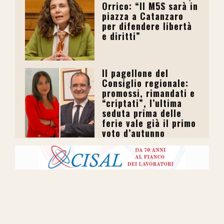
Orrico: “Il M5S sarà in
piazza a Catanzaro
per difendere libertà
e diritti”
Il pagellone del
Consiglio regionale:
promossi, rimandati e
“criptati”, l’ultima
seduta prima delle
ferie vale già il primo
voto d’autunno