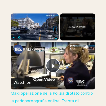
×
Now Playing
×
Play
Unmute
Fullscreen
Maxi operazione della Polizia di Stato contro la pedopornografia online. Trenta gli indagati in tutt
Play
Watch on
Video
Maxi operazione della Polizia di Stato contro
la pedopornografia online. Trenta gli