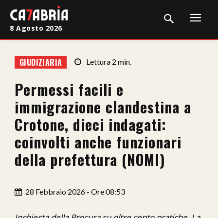
8 Agosto 2026
Home
GIUDIZIARIA
Lettura
2
min.
Cronaca
Permessi facili e
Giudiziaria
immigrazione clandestina a
Politica
Crotone, dieci indagati:
coinvolti anche funzionari
Sport
della prefettura (NOMI)
Attualità
Sanità
28 Febbraio 2026 - Ore 08:53
Economia
Inchiesta della Procura su oltre cento pratiche. La