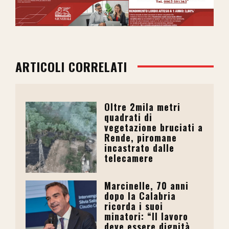
ARTICOLI CORRELATI
Oltre 2mila metri
quadrati di
vegetazione bruciati a
Rende, piromane
incastrato dalle
telecamere
Marcinelle, 70 anni
dopo la Calabria
ricorda i suoi
minatori: “Il lavoro
deve essere dignità,