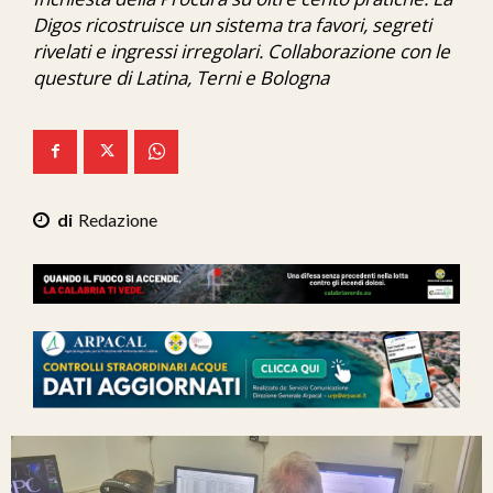
Ita-Mondo
Digos ricostruisce un sistema tra favori, segreti
rivelati e ingressi irregolari. Collaborazione con le
C7 Play
questure di Latina, Terni e Bologna
We Calabria
Mix Zone
Redazione