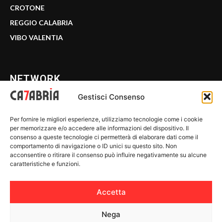
CROTONE
REGGIO CALABRIA
VIBO VALENTIA
NETWORK
Gestisci Consenso
CALABRIA 7
Per fornire le migliori esperienze, utilizziamo tecnologie come i cookie
WE CALABRIA
per memorizzare e/o accedere alle informazioni del dispositivo. Il
consenso a queste tecnologie ci permetterà di elaborare dati come il
C7 PLAY
comportamento di navigazione o ID unici su questo sito. Non
acconsentire o ritirare il consenso può influire negativamente su alcune
MIX ZONE
caratteristiche e funzioni.
INSIDER 24
Accetta
Nega