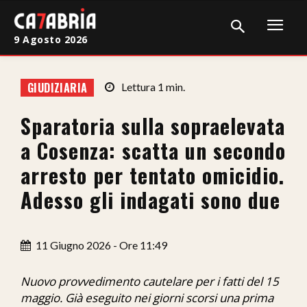
9 Agosto 2026
Home
GIUDIZIARIA
Lettura
1
min.
Cronaca
Sparatoria sulla sopraelevata
Giudiziaria
a Cosenza: scatta un secondo
Politica
arresto per tentato omicidio.
Adesso gli indagati sono due
Sport
Attualità
11 Giugno 2026 - Ore 11:49
Sanità
Nuovo provvedimento cautelare per i fatti del 15
Economia
maggio. Già eseguito nei giorni scorsi una prima