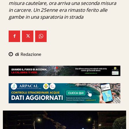
misura cautelare, ora arriva una seconda misura
Ita-Mondo
in carcere. Un 25enne era rimasto ferito alle
gambe in una sparatoria in strada
C7 Play
We Calabria
Mix Zone
Redazione