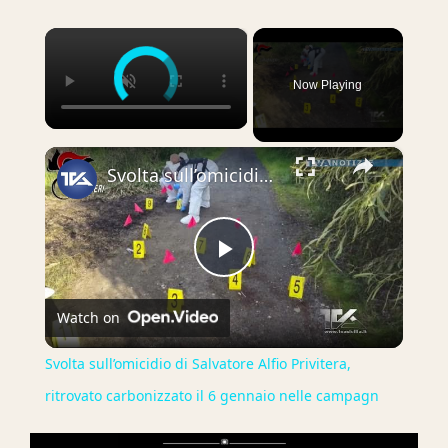
×
Now Playing
×
Svolta sull’omicidio di Salvatore Alfio Privitera, ritrovato carbonizzato il 6 gennaio nelle campagn
Play
Watch on
Video
Svolta sull’omicidio di Salvatore Alfio Privitera,
ritrovato carbonizzato il 6 gennaio nelle campagn