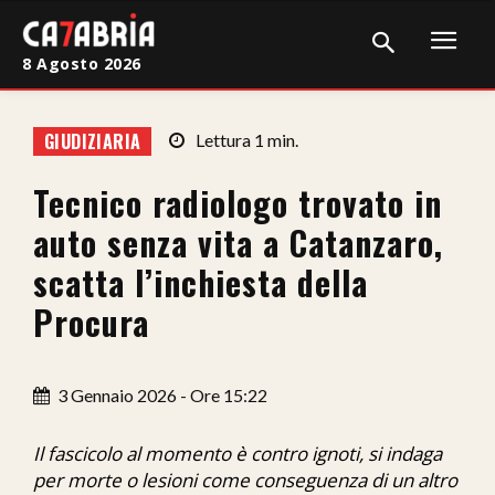
8 Agosto 2026
Home
GIUDIZIARIA
Lettura
1
min.
Cronaca
Tecnico radiologo trovato in
Giudiziaria
auto senza vita a Catanzaro,
Politica
scatta l’inchiesta della
Procura
Sport
Attualità
3 Gennaio 2026 - Ore 15:22
Sanità
Il fascicolo al momento è contro ignoti, si indaga
Economia
per morte o lesioni come conseguenza di un altro