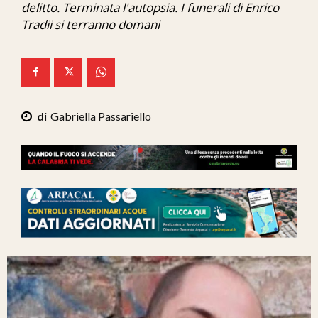
delitto. Terminata l'autopsia. I funerali di Enrico
Ita-Mondo
Tradii si terranno domani
C7 Play
We Calabria
Mix Zone
Gabriella Passariello