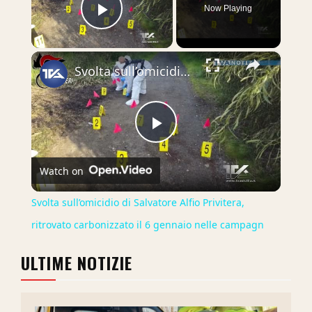
Now Playing
Play Video
×
Svolta sull’omicidio di Salvatore Alfio Privitera, ritrovato carbonizzato il 6 gennaio nelle campagn
Play
Watch on
Video
Svolta sull’omicidio di Salvatore Alfio Privitera,
ritrovato carbonizzato il 6 gennaio nelle campagn
ULTIME NOTIZIE