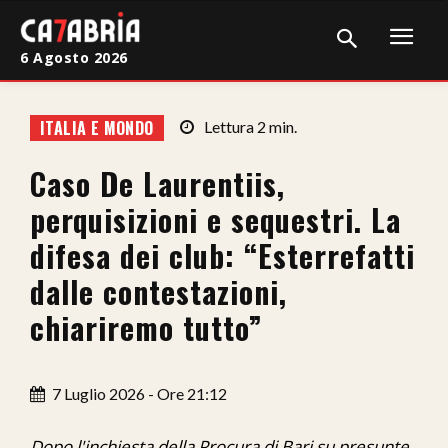
6 Agosto 2026
Home
ITALIA E MONDO
Lettura
2
min.
Cronaca
Caso De Laurentiis,
Giudiziaria
perquisizioni e sequestri. La
Politica
difesa dei club: “Esterrefatti
dalle contestazioni,
Sport
chiariremo tutto”
Attualità
Sanità
7 Luglio 2026 - Ore 21:12
Economia
Dopo l'inchiesta della Procura di Bari su presunte