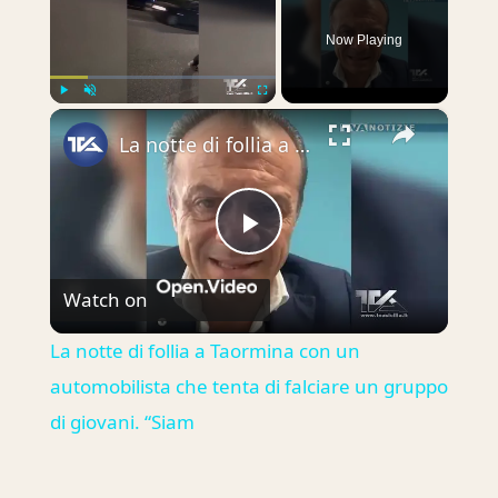
Now Playing
×
Play
Unmute
Fullscreen
La notte di follia a Taormina con un automobilista che tenta di falciare un gruppo di giovani. “Siam
Play
Watch on
Video
La notte di follia a Taormina con un
automobilista che tenta di falciare un gruppo
di giovani. “Siam