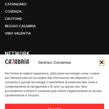
CATANZARO
COSENZA
CROTONE
REGGIO CALABRIA
VIBO VALENTIA
NETWORK
Gestisci Consenso
CALABRIA 7
Per fornire le migliori esperienze, utilizziamo tecnologie come i cookie
WE CALABRIA
per memorizzare e/o accedere alle informazioni del dispositivo. Il
consenso a queste tecnologie ci permetterà di elaborare dati come il
C7 PLAY
comportamento di navigazione o ID unici su questo sito. Non
acconsentire o ritirare il consenso può influire negativamente su alcune
MIX ZONE
caratteristiche e funzioni.
INSIDER 24