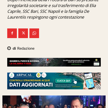
Ita-Mondo
irregolarità societarie e sul trasferimento di Elia
Caprile, SSC Bari, SSC Napoli e la famiglia De
C7 Play
Laurentiis respingono ogni contestazione
We Calabria
Mix Zone
Redazione