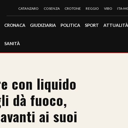
CATANZARO
COSENZA
CROTONE
REGGIO
VIBO
ITA-
CRONACA
GIUDIZIARIA
POLITICA
SPORT
ATTUALIT
SANITÀ
e con liquido
li dà fuoco,
vanti ai suoi