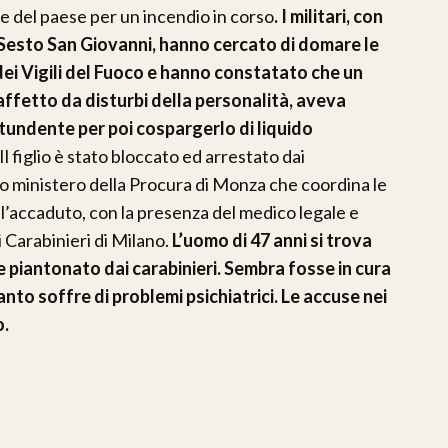
ne del paese per un incendio in corso
. I militari, con
 Sesto San Giovanni, hanno cercato di domare le
 dei Vigili del Fuoco e hanno constatato che un
affetto da disturbi della personalità, aveva
ntundente per poi cospargerlo di liquido
Il figlio è stato bloccato ed arrestato dai
co ministero della Procura di Monza che coordina le
ell’accaduto, con la presenza del medico legale e
i Carabinieri di Milano.
L’uomo di 47 anni si trova
e piantonato dai carabinieri. Sembra fosse in cura
nto soffre di problemi psichiatrici. Le accuse nei
o.