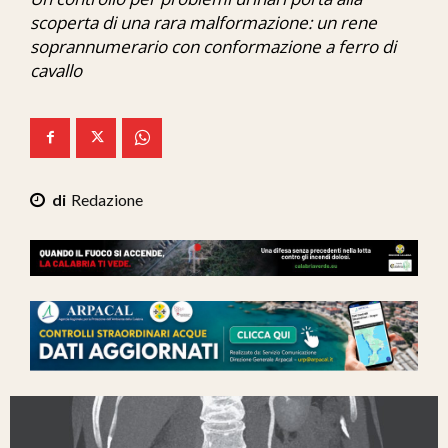
Ita-Mondo
scoperta di una rara malformazione: un rene
soprannumerario con conformazione a ferro di
C7 Play
cavallo
We Calabria
Mix Zone
Redazione