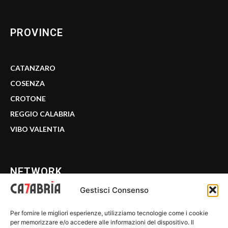
PROVINCE
CATANZARO
COSENZA
CROTONE
REGGIO CALABRIA
VIBO VALENTIA
NETWORK
Gestisci Consenso
CALABRIA 7
Per fornire le migliori esperienze, utilizziamo tecnologie come i cookie
WE CALABRIA
per memorizzare e/o accedere alle informazioni del dispositivo. Il