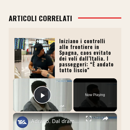
ARTICOLI CORRELATI
Iniziano i controlli
alle frontiere in
Spagna, caos evitato
dei voli dall’Italia. I
passeggeri: “È andato
tutto liscio”
×
Now Playing
Play Video
×
Adrano. Dal dramma alla speranza. Permesso di soggiorno e lavoro per Najim, il 31enne ferito nel pau