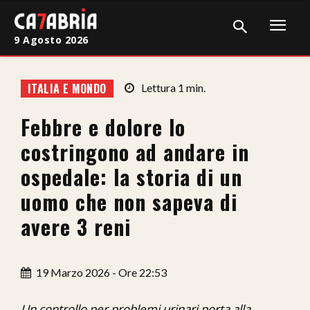
9 Agosto 2026
Home
ITALIA E MONDO
Lettura
1
min.
Cronaca
Febbre e dolore lo
Giudiziaria
costringono ad andare in
Politica
ospedale: la storia di un
uomo che non sapeva di
Sport
avere 3 reni
Attualità
Sanità
19 Marzo 2026 - Ore 22:53
Economia
Un controllo per problemi urinari porta alla