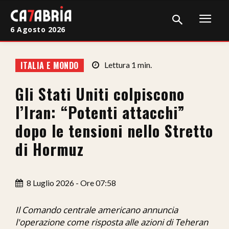
6 Agosto 2026
Home
ITALIA E MONDO
Lettura
1
min.
Cronaca
Gli Stati Uniti colpiscono
Giudiziaria
l’Iran: “Potenti attacchi”
Politica
dopo le tensioni nello Stretto
di Hormuz
Sport
Attualità
8 Luglio 2026 - Ore 07:58
Sanità
Il Comando centrale americano annuncia
Economia
l'operazione come risposta alle azioni di Teheran