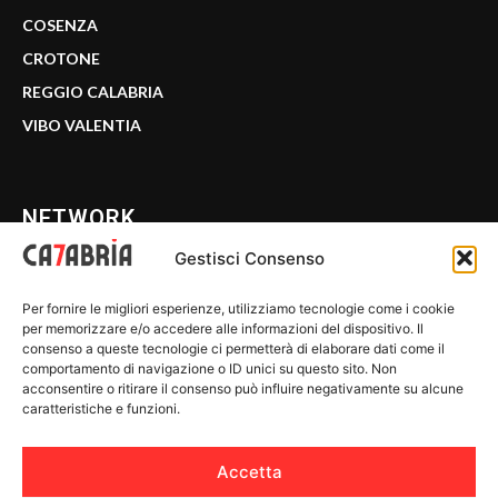
COSENZA
CROTONE
REGGIO CALABRIA
VIBO VALENTIA
NETWORK
Gestisci Consenso
CALABRIA 7
Per fornire le migliori esperienze, utilizziamo tecnologie come i cookie
WE CALABRIA
per memorizzare e/o accedere alle informazioni del dispositivo. Il
consenso a queste tecnologie ci permetterà di elaborare dati come il
C7 PLAY
comportamento di navigazione o ID unici su questo sito. Non
acconsentire o ritirare il consenso può influire negativamente su alcune
MIX ZONE
caratteristiche e funzioni.
INSIDER 24
Accetta