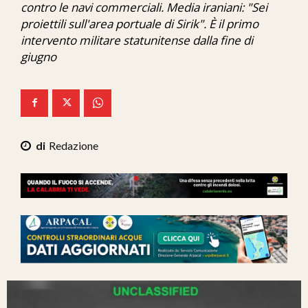
contro le navi commerciali. Media iraniani: "Sei
Ita-Mondo
proiettili sull'area portuale di Sirik". È il primo
intervento militare statunitense dalla fine di
C7 Play
giugno
We Calabria
Mix Zone
Redazione