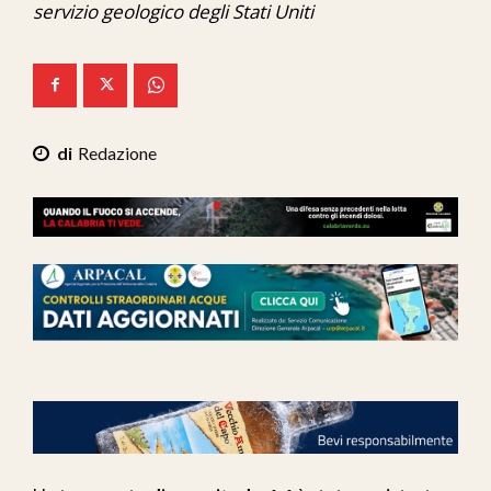
servizio geologico degli Stati Uniti
Ita-Mondo
C7 Play
We Calabria
Redazione
Mix Zone