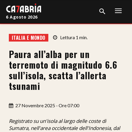
6 Agosto 2026
Home
ITALIA E MONDO
Lettura
1
min.
Cronaca
Paura all’alba per un
Giudiziaria
terremoto di magnitudo 6.6
Politica
sull’isola, scatta l’allerta
tsunami
Sport
Attualità
27 Novembre 2025 - Ore 07:00
Sanità
Registrato su un'isola al largo delle coste di
Economia
Sumatra, nell'area occidentale dell'Indonesia, dal