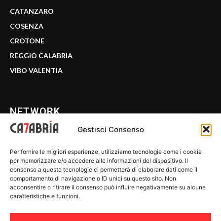
CATANZARO
COSENZA
CROTONE
REGGIO CALABRIA
VIBO VALENTIA
NETWORK
Gestisci Consenso
CALABRIA 7
Per fornire le migliori esperienze, utilizziamo tecnologie come i cookie
WE CALABRIA
per memorizzare e/o accedere alle informazioni del dispositivo. Il
consenso a queste tecnologie ci permetterà di elaborare dati come il
C7 PLAY
comportamento di navigazione o ID unici su questo sito. Non
acconsentire o ritirare il consenso può influire negativamente su alcune
MIX ZONE
caratteristiche e funzioni.
INSIDER 24