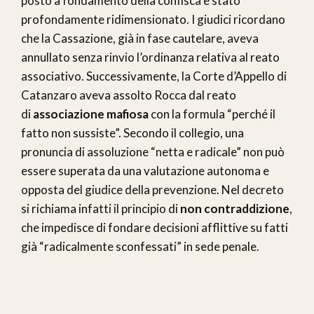
posto a fondamento della confisca è stato
profondamente ridimensionato. I giudici ricordano
che la Cassazione, già in fase cautelare, aveva
annullato senza rinvio l’ordinanza relativa al reato
associativo. Successivamente, la Corte d’Appello di
Catanzaro aveva assolto Rocca dal reato
di
associazione mafiosa
con la formula “perché il
fatto non sussiste”. Secondo il collegio, una
pronuncia di assoluzione “netta e radicale” non può
essere superata da una valutazione autonoma e
opposta del giudice della prevenzione. Nel decreto
si richiama infatti il principio di
non contraddizione
,
che impedisce di fondare decisioni afflittive su fatti
già “radicalmente sconfessati” in sede penale.