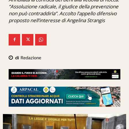
Ita-Mondo
“Assoluzione radicale, il giudice della prevenzione
non può contraddirla”. Accolto l’appello difensivo
C7 Play
proposto nell’interesse di Angelina Strangis
We Calabria
Mix Zone
Redazione