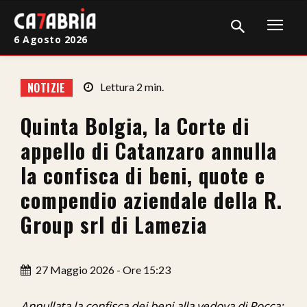
6 Agosto 2026
Home
NOTIZIE
Lettura
2
min.
Cronaca
Quinta Bolgia, la Corte di
Giudiziaria
appello di Catanzaro annulla
Politica
la confisca di beni, quote e
compendio aziendale della R.
Sport
Group srl di Lamezia
Attualità
Sanità
27 Maggio 2026 - Ore 15:23
Economia
Annullata la confisca dei beni alla vedova di Rocca: