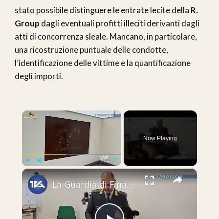
stato possibile distinguere le entrate lecite della
R.
Group
dagli eventuali profitti illeciti derivanti dagli
atti di concorrenza sleale. Mancano, in particolare,
una ricostruzione puntuale delle condotte,
l’identificazione delle vittime e la quantificazione
degli importi.
×
Now Playing
×
Play
Unmute
Fullscreen
La Guardia di Finanza di Catania ha eseguito, su mandato della Procura, un sequestro preventivo di b