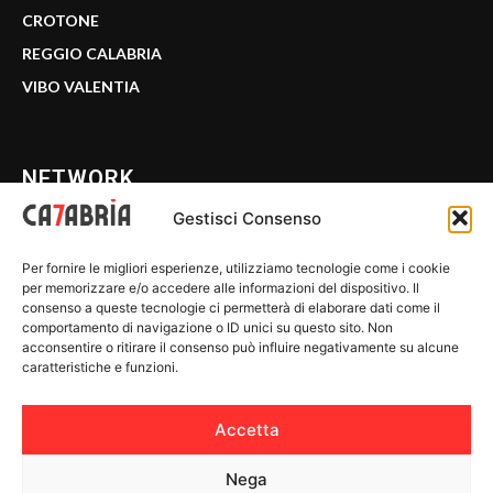
CROTONE
REGGIO CALABRIA
VIBO VALENTIA
NETWORK
Gestisci Consenso
CALABRIA 7
Per fornire le migliori esperienze, utilizziamo tecnologie come i cookie
WE CALABRIA
per memorizzare e/o accedere alle informazioni del dispositivo. Il
consenso a queste tecnologie ci permetterà di elaborare dati come il
C7 PLAY
comportamento di navigazione o ID unici su questo sito. Non
acconsentire o ritirare il consenso può influire negativamente su alcune
MIX ZONE
caratteristiche e funzioni.
INSIDER 24
Accetta
Nega