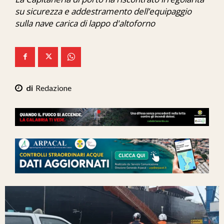
Ita-Mondo
su sicurezza e addestramento dell’equipaggio
sulla nave carica di lappo d'altoforno
C7 Play
We Calabria
Mix Zone
Redazione