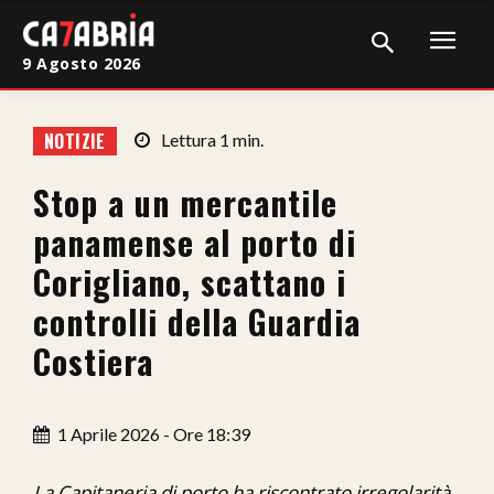
9 Agosto 2026
Home
NOTIZIE
Lettura
1
min.
Cronaca
Stop a un mercantile
Giudiziaria
panamense al porto di
Politica
Corigliano, scattano i
controlli della Guardia
Sport
Costiera
Attualità
Sanità
1 Aprile 2026 - Ore 18:39
Economia
La Capitaneria di porto ha riscontrato irregolarità