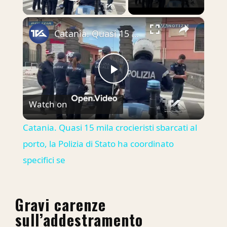
Play Video
×
Catania. Quasi 15 mila crocieristi sbarcati al porto, la Polizia di Stato ha coordinato specifici se
Play
Watch on
Video
Catania. Quasi 15 mila crocieristi sbarcati al
porto, la Polizia di Stato ha coordinato
specifici se
Gravi carenze
sull’addestramento