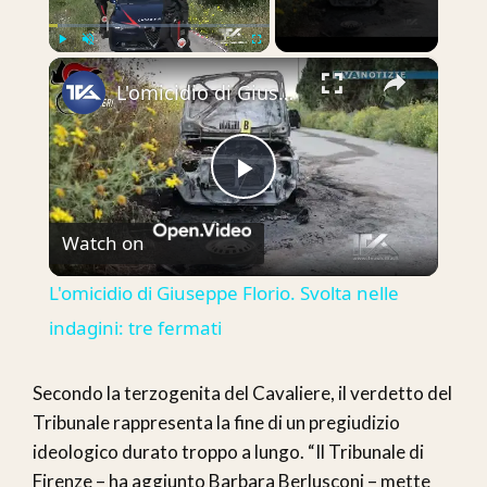
×
Play
Unmute
Fullscreen
L'omicidio di Giuseppe Florio. Svolta nelle indagini: tre fermati
Play
Watch on
Video
L'omicidio di Giuseppe Florio. Svolta nelle
indagini: tre fermati
Secondo la terzogenita del Cavaliere, il verdetto del
Tribunale rappresenta la fine di un pregiudizio
ideologico durato troppo a lungo. “Il Tribunale di
Firenze – ha aggiunto Barbara Berlusconi – mette