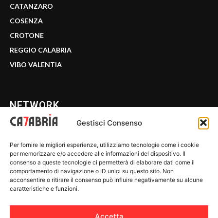
CATANZARO
COSENZA
CROTONE
REGGIO CALABRIA
VIBO VALENTIA
NETWORK
Gestisci Consenso
CALABRIA 7
Per fornire le migliori esperienze, utilizziamo tecnologie come i cookie
WE CALABRIA
per memorizzare e/o accedere alle informazioni del dispositivo. Il
consenso a queste tecnologie ci permetterà di elaborare dati come il
C7 PLAY
comportamento di navigazione o ID unici su questo sito. Non
acconsentire o ritirare il consenso può influire negativamente su alcune
MIX ZONE
caratteristiche e funzioni.
INSIDER 24
Accetta