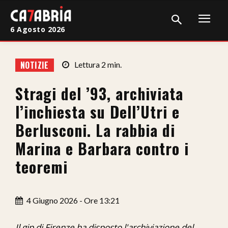
6 Agosto 2026
Home
NOTIZIE
Lettura
2
min.
Cronaca
Stragi del ’93, archiviata
Giudiziaria
l’inchiesta su Dell’Utri e
Politica
Berlusconi. La rabbia di
Marina e Barbara contro i
Sport
teoremi
Attualità
Sanità
4 Giugno 2026 - Ore 13:21
Economia
Il gip di Firenze ha disposto l'archiviazione del