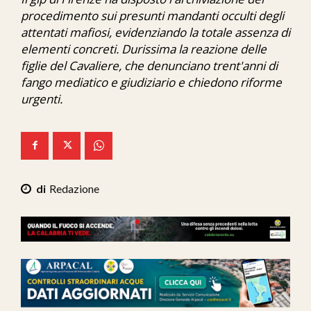
Ita-Mondo
procedimento sui presunti mandanti occulti degli
attentati mafiosi, evidenziando la totale assenza di
C7 Play
elementi concreti. Durissima la reazione delle
figlie del Cavaliere, che denunciano trent'anni di
We Calabria
fango mediatico e giudiziario e chiedono riforme
urgenti.
Mix Zone
Redazione