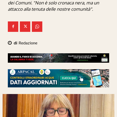
dei Comuni. "Non è solo cronaca nera, ma un
Ita-Mondo
attacco alla tenuta delle nostre comunità".
C7 Play
We Calabria
Mix Zone
Redazione