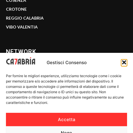
COSENZA
CROTONE
REGGIO CALABRIA
VIBO VALENTIA
NETWORK
Gestisci Consenso
CALABRIA 7
Per fornire le migliori esperienze, utilizziamo tecnologie come i cookie
WE CALABRIA
per memorizzare e/o accedere alle informazioni del dispositivo. Il
consenso a queste tecnologie ci permetterà di elaborare dati come il
C7 PLAY
comportamento di navigazione o ID unici su questo sito. Non
acconsentire o ritirare il consenso può influire negativamente su alcune
MIX ZONE
caratteristiche e funzioni.
INSIDER 24
Accetta
Nega