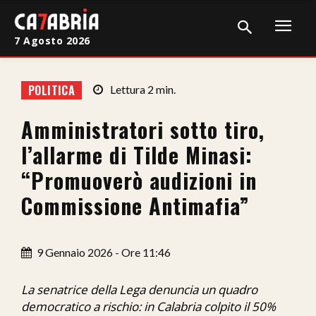
7 Agosto 2026
Home
POLITICA
Lettura
2
min.
Cronaca
Amministratori sotto tiro,
Giudiziaria
l’allarme di Tilde Minasi:
Politica
“Promuoverò audizioni in
Commissione Antimafia”
Sport
Attualità
9 Gennaio 2026 - Ore 11:46
Sanità
La senatrice della Lega denuncia un quadro
Economia
democratico a rischio: in Calabria colpito il 50%