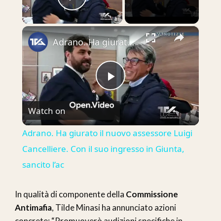
Play Video
×
Adrano. Ha giurato il nuovo assessore Luigi Cancelliere. Con il suo ingresso in Giunta, sancito l’ac
Play
Watch on
Video
Adrano. Ha giurato il nuovo assessore Luigi
Cancelliere. Con il suo ingresso in Giunta,
sancito l’ac
In qualità di componente della
Commissione
Antimafia
, Tilde Minasi ha annunciato azioni
concrete: “Promuoverò audizioni specifiche in