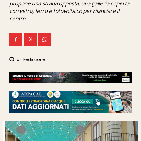
propone una strada opposta: una galleria coperta
Ita-Mondo
con vetro, ferro e fotovoltaico per rilanciare il
centro
C7 Play
We Calabria
Mix Zone
Redazione