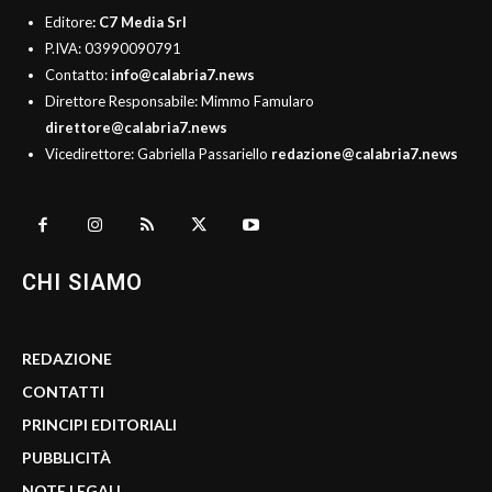
Editore
: C7 Media Srl
P.IVA: 03990090791
Contatto:
info@calabria7.news
Direttore Responsabile: Mimmo Famularo
direttore@calabria7.news
Vicedirettore: Gabriella Passariello
redazione@calabria7.news
CHI SIAMO
REDAZIONE
CONTATTI
PRINCIPI EDITORIALI
PUBBLICITÀ
NOTE LEGALI