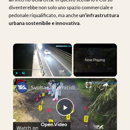
diventerebbe non solo uno spazio commerciale e
pedonale riqualificato, ma anche
un’infrastruttura
urbana sostenibile e innovativa
.
×
Now Playing
×
Play
Unmute
Fullscreen
Svolta sull’omicidio di Salvatore Alfio Privitera, ritrovato carbonizzato il 6 gennaio nelle campagn
Play
Watch on