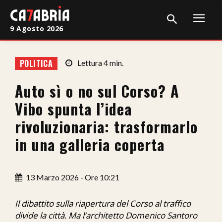
9 Agosto 2026
Home
POLITICA
Lettura
4
min.
Cronaca
Auto sì o no sul Corso? A
Giudiziaria
Vibo spunta l’idea
Politica
rivoluzionaria: trasformarlo
in una galleria coperta
Sport
Attualità
13 Marzo 2026 - Ore 10:21
Sanità
Il dibattito sulla riapertura del Corso al traffico
Economia
divide la città. Ma l’architetto Domenico Santoro